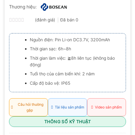
Thương hiệu:
(đánh giá)
Đã bán
0
Được
xếp
hạng
Nguồn điện: Pin Li-on DC3.7V, 3200mAh
0.0
5
Thời gian sạc: 6h~8h
sao
Thời gian làm việc: ≧8h liên tục (không báo
động)
Tuổi thọ của cảm biến khí: 2 năm
Cấp độ bảo vệ: IP65
Câu hỏi thường
Tài liệu sản phẩm
Video sản phẩm
gặp
THÔNG SỐ KỸ THUẬT