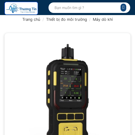
Bỏ
Tìm
kiếm:
qua
nội
Trang chủ
/
Thiết bị đo môi trường
/
Máy dò khí
dung