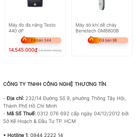
Máy đo đa năng Testo
Máy dò khí dễ cháy
440 dP
Benetech GM8800B
Đã bán 344
Đã bán 88
14.545.000
₫
14.840.000
₫
chưa VAT 8%
CÔNG TY TNHH CÔNG NGHỆ THƯƠNG TÍN
-
Địa chỉ:
232/14 Đường Số 9, phường Thông Tây Hội,
Thành Phố Hồ Chí Minh
-
Mã Số Thuế:
0312 076 692 cấp ngày 04/12/2012 bởi
Sở Kế Hoạch & Đầu Tư TP. HCM
•
Hotline 1
:
0944 2222 14