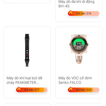
Máy dò đa khí di động
BH-4S
Đã bán 314
Máy dò khí loại bút dễ
Máy đo VOC cố định
cháy PEAKMETER
Senko FALCO
PM6308 (50PPM đến
Đã bán 277
Đã bán 345
1000PPM)