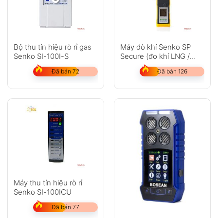
Bộ thu tín hiệu rò rỉ gas
Máy dò khí Senko SP
Senko SI-100I-S
Secure (đo khí LNG /
LPG,H2,Xylen)
Đã bán 72
Đã bán 126
Máy thu tín hiệu rò rỉ
Senko SI-100ICU
Đã bán 77