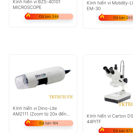
Kính hiển vi BZS-40101
Kính hiển vi Mobility-
MICROSCOPE
EM-30
Đã bán 346
Đã bán 263
Kính hiển vi Dino-Lite
AM2111 (Zoom từ 20x đến
Kính hiển vi Carton D
200x)
44PITF
Đã bán 164
Đã bán 872