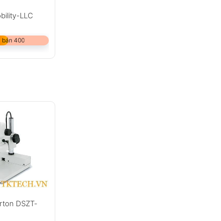
bility-LLC
 bán 400
arton DSZT-