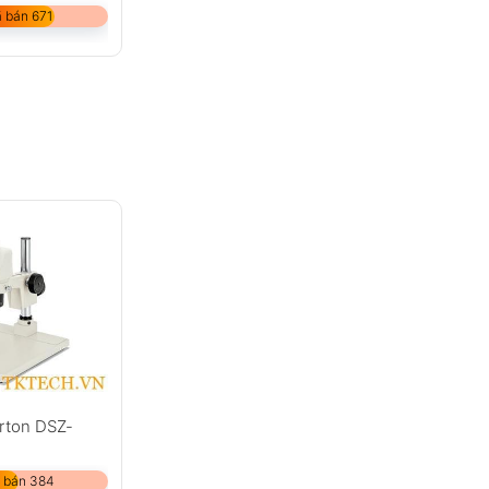
 bán 671
arton DSZ-
 bán 384