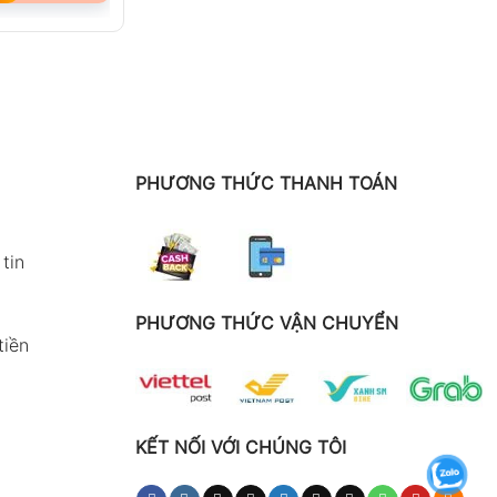
PHƯƠNG THỨC THANH TOÁN
tin
PHƯƠNG THỨC VẬN CHUYỂN
tiền
KẾT NỐI VỚI CHÚNG TÔI