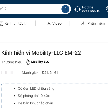
Hotline
0944222214
Kênh tin tức
Video
Phần mềm
Kính hiển vi Mobility-LLC EM-22
Thương hiệu:
(đánh giá)
Đã bán
61
Được
xếp
hạng
Có đèn LED chiếu sáng
0.0
5
Độ phóng đại từ 40x
sao
Đế bản lớn, chắc chắn