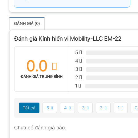
ĐÁNH GIÁ (0)
Đánh giá Kính hiển vi Mobility-LLC EM-22
5
0.0
4
3
ĐÁNH GIÁ TRUNG BÌNH
2
1
Tất cả
5
4
3
2
1
C
Chưa có đánh giá nào.