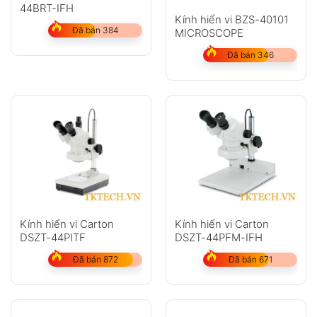
44BRT-IFH
Kính hiển vi BZS-40101
Đã bán 384
MICROSCOPE
GỬI
Đã bán 346
Không có bình luận nào
Kính hiển vi Carton
Kính hiển vi Carton
DSZT-44PITF
DSZT-44PFM-IFH
Đã bán 872
Đã bán 671