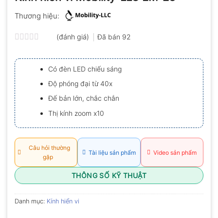
Thương hiệu:
(đánh giá)
Đã bán
92
Được
xếp
hạng
Có đèn LED chiếu sáng
0.0
5
Độ phóng đại từ 40x
sao
Đế bản lớn, chắc chắn
Thị kính zoom x10
Câu hỏi thường
Tài liệu sản phẩm
Video sản phẩm
gặp
THÔNG SỐ KỸ THUẬT
Danh mục:
Kính hiển vi