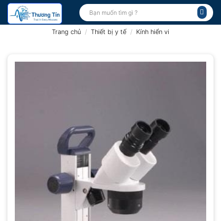
Bỏ
Tìm
kiếm:
qua
nội
Trang chủ
/
Thiết bị y tế
/
Kính hiển vi
dung