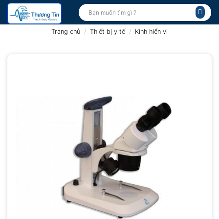
Bỏ
Tìm
kiếm:
qua
nội
Trang chủ
/
Thiết bị y tế
/
Kính hiển vi
dung