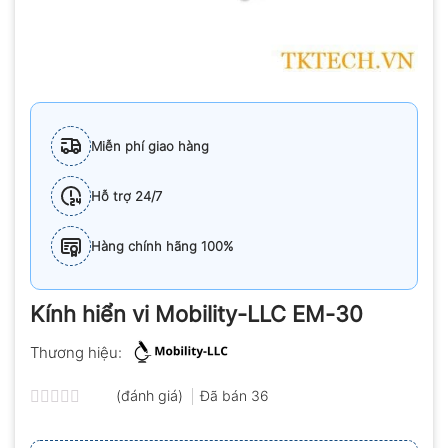
Miễn phí giao hàng
Hỗ trợ 24/7
Hàng chính hãng 100%
Kính hiển vi Mobility-LLC EM-30
Thương hiệu:
(đánh giá)
Đã bán
36
Được
xếp