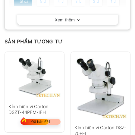
Tất cả
5
4
3
2
1
Có video
Có ảnh
Xem thêm
Chưa có đánh giá nào.
SẢN PHẨM TƯƠNG TỰ
Hỏi đáp
Anh
Chị
Kính hiển vi Carton
DSZT-44PFM-IFH
Đã bán 671
Kính hiển vi Carton DSZ-
GỬI
70PFL