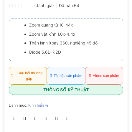
(đánh giá)
Đã bán
64
Được
xếp
hạng
Zoom quang từ 10-44x
0.0
5
Zoom vật kính 1.0x-4.4x
sao
Thân kính Xoay 360, nghiêng 45 độ
Diode 5.6D-7.2D
Câu hỏi thường
Tài liệu sản phẩm
Video sản phẩm
gặp
THÔNG SỐ KỸ THUẬT
Danh mục:
Kính hiển vi