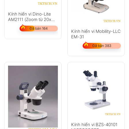
Kính hiển vi Dino-Lite
AM2111 (Zoom từ 20x
đến 200x)
Đã bán 164
Kính hiển vi Mobility-LLC
EM-31
Đã bán 383
Kính hiển vi BZS-40101