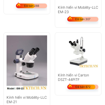
GỬI
Đã bán 288
Kính hiển vi Mobility-LLC
EM-23
Không có bình luận nào
Đã bán 307
Kính hiển vi Carton
DSZT-44PITF
Đã bán 872
Kính hiển vi Mobility-LLC
EM-21