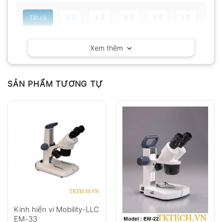
Tất cả
5
4
3
2
1
Có video
Có ảnh
Xem thêm
Chưa có đánh giá nào.
SẢN PHẨM TƯƠNG TỰ
Hỏi đáp
Anh
Chị
Kính hiển vi Mobility-LLC
EM-33