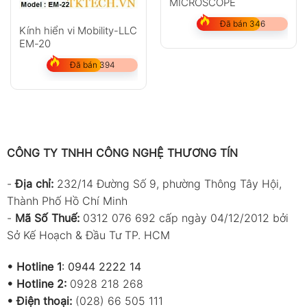
MICROSCOPE
Đã bán 346
Kính hiển vi Mobility-LLC
EM-20
Đã bán 394
CÔNG TY TNHH CÔNG NGHỆ THƯƠNG TÍN
-
Địa chỉ:
232/14 Đường Số 9, phường Thông Tây Hội,
Thành Phố Hồ Chí Minh
-
Mã Số Thuế:
0312 076 692 cấp ngày 04/12/2012 bởi
Sở Kế Hoạch & Đầu Tư TP. HCM
•
Hotline 1
:
0944 2222 14
•
Hotline 2:
0928 218 268
• Điện thoại:
(028) 66 505 111