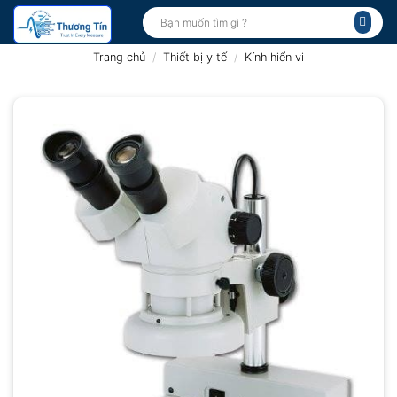
Bỏ
Tìm
kiếm:
qua
nội
Trang chủ
/
Thiết bị y tế
/
Kính hiển vi
dung