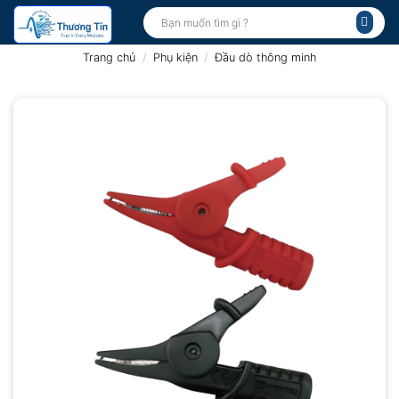
Bỏ
Tìm
kiếm:
qua
nội
Trang chủ
/
Phụ kiện
/
Đầu dò thông minh
dung