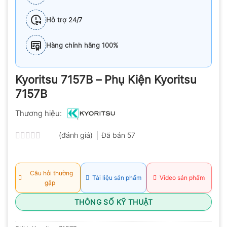
Hỗ trợ 24/7
Hàng chính hãng 100%
Kyoritsu 7157B – Phụ Kiện Kyoritsu
7157B
Thương hiệu:
(đánh giá)
Đã bán
57
Được
xếp
hạng
0.0
Câu hỏi thường
Tài liệu sản phẩm
Video sản phẩm
5
gặp
sao
THÔNG SỐ KỸ THUẬT