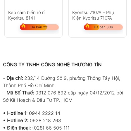
Kẹp cảm biến rò rỉ
Kyoritsu 7107A – Phụ
Kyoritsu 8141
Kiện Kyoritsu 7107A
Đã bán 221
Đã bán 306
CÔNG TY TNHH CÔNG NGHỆ THƯƠNG TÍN
-
Địa chỉ:
232/14 Đường Số 9, phường Thông Tây Hội,
Thành Phố Hồ Chí Minh
-
Mã Số Thuế:
0312 076 692 cấp ngày 04/12/2012 bởi
Sở Kế Hoạch & Đầu Tư TP. HCM
•
Hotline 1
:
0944 2222 14
•
Hotline 2:
0928 218 268
• Điện thoại:
(028) 66 505 111