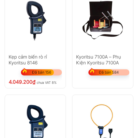
Kẹp cảm biến rò rỉ
Kyoritsu 7100A – Phụ
Kyoritsu 8146
Kiện Kyoritsu 7100A
Đã bán 156
Đã bán 584
4.049.200
₫
chưa VAT 8%