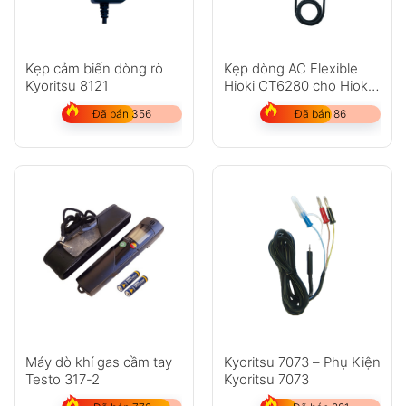
Kẹp cảm biến dòng rò
Kẹp dòng AC Flexible
Kyoritsu 8121
Hioki CT6280 cho Hioki
3280-10F
Đã bán 356
Đã bán 86
Máy dò khí gas cầm tay
Kyoritsu 7073 – Phụ Kiện
Testo 317-2
Kyoritsu 7073