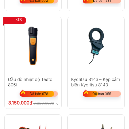
Đã bán 772
Đã bán 281
-2%
Đầu dò nhiệt độ Testo
Kyoritsu 8143 – Kẹp cảm
805i
biến Kyoritsu 8143
Đã bán 678
Đã bán 355
3.150.000
₫
3.220.000
₫
chưa VAT 8%