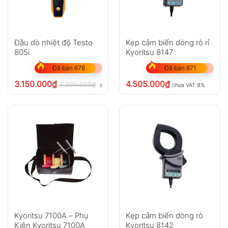
Đầu dò nhiệt độ Testo
Kẹp cảm biến dòng rò rỉ
805i
Kyoritsu 8147
Đã bán 678
Đã bán 871
3.150.000
₫
4.505.000
₫
3.220.000
₫
chưa VAT 8%
chưa VAT 8%
Kyoritsu 7100A – Phụ
Kẹp cảm biến dòng rò
Kiện Kyoritsu 7100A
Kyoritsu 8142