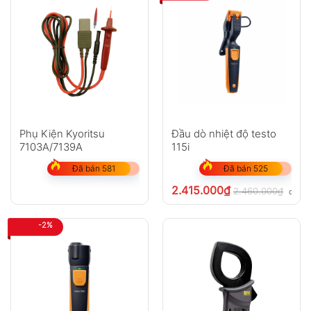
Phụ Kiện Kyoritsu
Đầu dò nhiệt độ testo
7103A/7139A
115i
Đã bán 581
Đã bán 525
2.415.000
₫
2.460.000
₫
chưa 
-2%