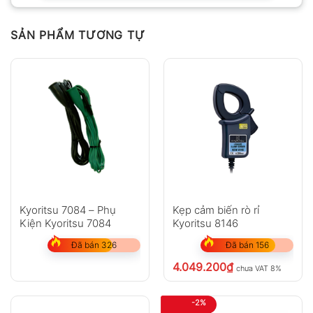
SẢN PHẨM TƯƠNG TỰ
Kyoritsu 7084 – Phụ
Kẹp cảm biến rò rỉ
Kiện Kyoritsu 7084
Kyoritsu 8146
Đã bán 326
Đã bán 156
4.049.200
₫
chưa VAT 8%
-2%