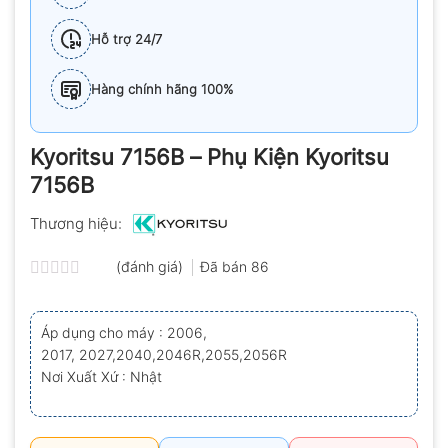
Hỗ trợ 24/7
Hàng chính hãng 100%
Kyoritsu 7156B – Phụ Kiện Kyoritsu
7156B
Thương hiệu:
(đánh giá)
Đã bán
86
Được
xếp
hạng
Áp dụng cho máy : 2006,
0.0
2017, 2027,2040,2046R,2055,2056R
5
sao
Nơi Xuất Xứ : Nhật