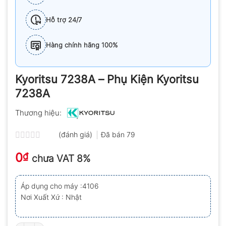
Hỗ trợ 24/7
Hàng chính hãng 100%
Kyoritsu 7238A – Phụ Kiện Kyoritsu
7238A
Thương hiệu:
(đánh giá)
Đã bán
79
Được
0
xếp
₫
chưa VAT 8%
hạng
0.0
5
Áp dụng cho máy :4106
sao
Nơi Xuất Xứ : Nhật
Kyoritsu 7238A – Phụ Kiện Kyoritsu 7238A số lượng