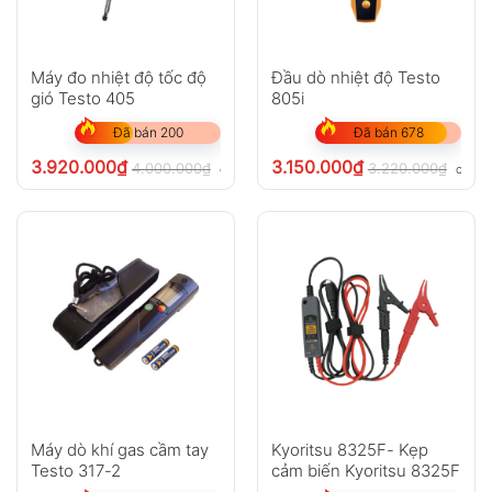
Máy đo nhiệt độ tốc độ
Đầu dò nhiệt độ Testo
gió Testo 405
805i
Đã bán 200
Đã bán 678
3.920.000
₫
3.150.000
₫
4.000.000
₫
3.220.000
₫
chưa VAT 8%
chưa 
Máy dò khí gas cầm tay
Kyoritsu 8325F- Kẹp
Testo 317-2
cảm biến Kyoritsu 8325F