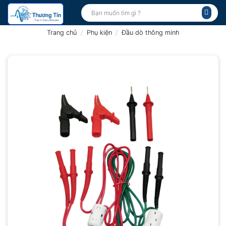
Bỏ
Tìm
kiếm:
qua
nội
Trang chủ
/
Phụ kiện
/
Đầu dò thông minh
dung