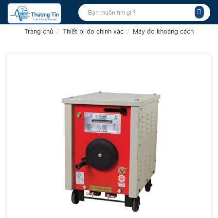
Bỏ
Tìm
kiếm:
qua
nội
Trang chủ
/
Thiết bị đo chính xác
/
Máy đo khoảng cách
dung