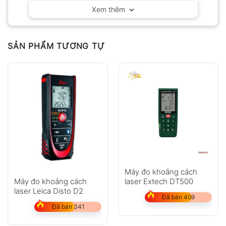
Xem thêm
Có video
Có ảnh
Chưa có đánh giá nào.
SẢN PHẨM TƯƠNG TỰ
Hỏi đáp
Anh
Chị
Máy đo khoảng cách
Máy đo khoảng cách
laser Extech DT500
laser Leica Disto D2
Đã bán 409
Đã bán 341
GỬI