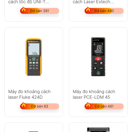
cách tốc độ UNI-T
cách Laser Extech
LM600
DT300
Đã bán 381
Đã bán 460
Máy đo khoảng cách
Máy đo khoảng cách
laser Fluke 424D
laser PCE-LDM 45
Đã bán 83
Đã bán 461