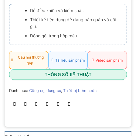
xếp
hạng
Dễ điều khiển và kiểm soát.
0.0
5
Thiết kế tiện dụng dễ dàng bảo quản và cất
sao
giữ.
Đóng gói trong hộp màu.
Câu hỏi thường
Tài liệu sản phẩm
Video sản phẩm
gặp
THÔNG SỐ KỸ THUẬT
Danh mục:
Công cụ, dụng cụ
,
Thiết bị bơm nước