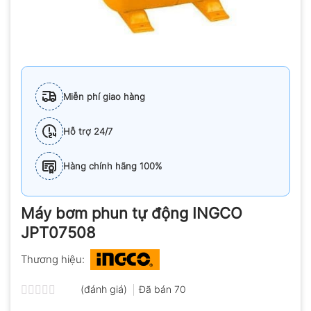
Miễn phí giao hàng
Hỗ trợ 24/7
Hàng chính hãng 100%
Máy bơm phun tự động INGCO
JPT07508
Thương hiệu:
(đánh giá)
Đã bán
70
Được