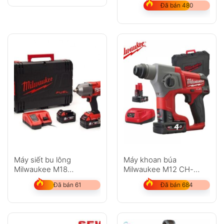
Đã bán 480
Máy siết bu lông
Máy khoan búa
Milwaukee M18
Milwaukee M12 CH-
ONEFHIWF12-502X
402C
Đã bán 61
Đã bán 684