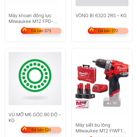
Máy khoan động lực
VÒNG BI 6320 2RS – KG
Milwaukee M12 FPD-
402C
Đã bán 373
Đã bán 372
VÚ MỠ M6 GÓC 90 ĐỘ –
KG
Máy siết bu lông
Đã bán 520
Milwaukee M12 FIWF12-
402C