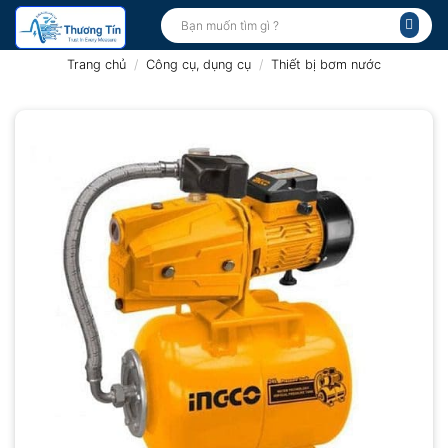
Bỏ
Tìm
kiếm:
qua
nội
Trang chủ
/
Công cụ, dụng cụ
/
Thiết bị bơm nước
dung