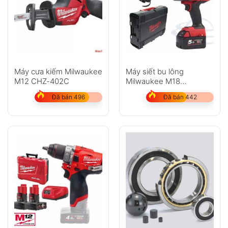
Máy cưa kiếm Milwaukee
Máy siết bu lông
M12 CHZ-402C
Milwaukee M18
FHIWF12-502X SET
Đã bán 496
Đã bán 442
(2pin x 5.0Ah, 1 sạc)