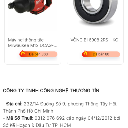
Máy hơi thông tắc
VÒNG BI 6908 2RS – KG
Milwaukee M12 DCAG-
202C
Đã bán 363
Đã bán 80
CÔNG TY TNHH CÔNG NGHỆ THƯƠNG TÍN
-
Địa chỉ:
232/14 Đường Số 9, phường Thông Tây Hội,
Thành Phố Hồ Chí Minh
-
Mã Số Thuế:
0312 076 692 cấp ngày 04/12/2012 bởi
Sở Kế Hoạch & Đầu Tư TP. HCM