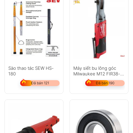
Sào thao tác SEW HS-
Máy siết bu lông góc
180
Milwaukee M12 FIR38-
202C
Đã bán 121
Đã bán 190