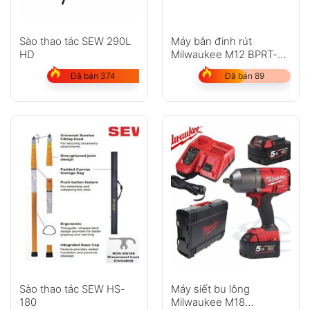
Sào thao tác SEW 290L
Máy bắn đinh rút
HD
Milwaukee M12 BPRT-
202C
Đã bán 374
Đã bán 89
Sào thao tác SEW HS-
Máy siết bu lông
180
Milwaukee M18