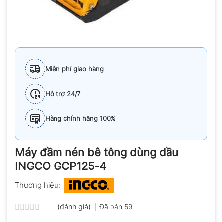
Miễn phí giao hàng
Hỗ trợ 24/7
Hàng chính hãng 100%
Máy đầm nén bê tông dùng dầu
INGCO GCP125-4
Thương hiệu:
(đánh giá)
Đã bán
59
Được