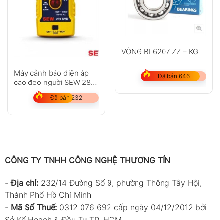
VÒNG BI 6207 ZZ – KG
Máy cảnh báo điện áp
Đã bán 646
cao đeo người SEW 289
SVD
Đã bán 232
CÔNG TY TNHH CÔNG NGHỆ THƯƠNG TÍN
-
Địa chỉ:
232/14 Đường Số 9, phường Thông Tây Hội,
Thành Phố Hồ Chí Minh
-
Mã Số Thuế:
0312 076 692 cấp ngày 04/12/2012 bởi
Sở Kế Hoạch & Đầu Tư TP. HCM