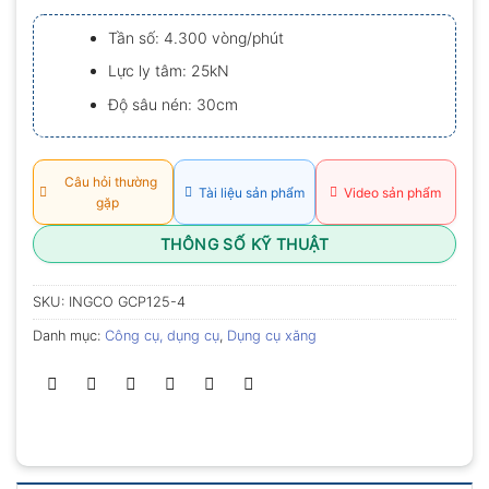
xếp
hạng
Tần số: 4.300 vòng/phút
0.0
5
Lực ly tâm: 25kN
sao
Độ sâu nén: 30cm
Câu hỏi thường
Tài liệu sản phẩm
Video sản phẩm
gặp
THÔNG SỐ KỸ THUẬT
SKU:
INGCO GCP125-4
Danh mục:
Công cụ, dụng cụ
,
Dụng cụ xăng