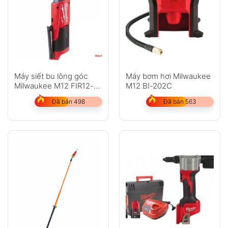
Máy siết bu lông góc
Máy bơm hơi Milwaukee
Milwaukee M12 FIR12-
M12 BI-202C
202C
Đã bán 498
Đã bán 563