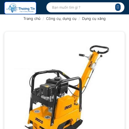
Bỏ
Tìm
kiếm:
qua
nội
Trang chủ
/
Công cụ, dụng cụ
/
Dụng cụ xăng
dung