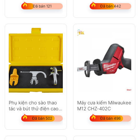
FHIWF12-502X SET
Đã bán 121
Đã bán 442
(2pin x 5.0Ah, 1 sạc)
Phụ kiện cho sào thao
Máy cưa kiếm Milwaukee
tác và bút thử điện cao
M12 CHZ-402C
áp SEW 1026 AH
Đã bán 502
Đã bán 496