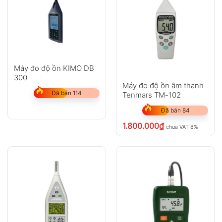
Máy đo độ ồn KIMO DB
300
Máy đo độ ồn âm thanh
Đã bán 114
Tenmars TM-102
Đã bán 84
1.800.000
₫
chưa VAT 8%