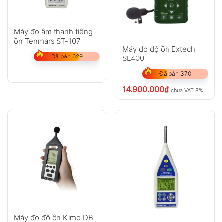
Máy đo âm thanh tiếng
ồn Tenmars ST-107
Máy đo độ ồn Extech
Đã bán 629
SL400
Đã bán 370
14.900.000
₫
chưa VAT 8%
Máy đo độ ồn Kimo DB