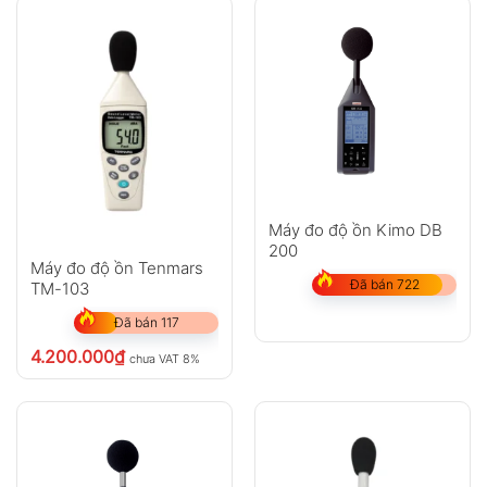
Máy đo độ ồn Kimo DB
200
Máy đo độ ồn Tenmars
Đã bán 722
TM-103
Đã bán 117
4.200.000
₫
chưa VAT 8%