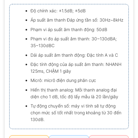
xếp
hạng
Độ chính xác: ±1.5dB; ±5dB
0.0
5
Áp suất âm thanh Đáp ứng tần số: 30Hz~8kHz
sao
Phạm vi áp suất âm thanh động: 50dB
Phạm vi đo áp suất âm thanh: 30~130dBA;
35~130dBC
Dải áp suất âm thanh động: Đặc tính A và C
Đặc tính động của áp suất âm thanh: NHANH
125ms, CHẬM 1 giây
Micrô: micrô điện dung phân cực
Hiển thị thanh analog: Mỗi thanh analog đại
diện cho 1 dB, tốc độ lấy mẫu là 20 lần/giây
Tự động chuyển số: máy vi tính sẽ tự động
chọn mức số tốt nhất trong khoảng từ 30 đến
130dB.