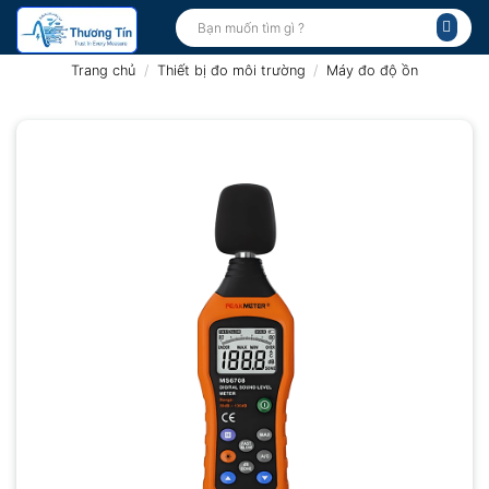
Bỏ
Tìm
kiếm:
qua
nội
Trang chủ
/
Thiết bị đo môi trường
/
Máy đo độ ồn
dung