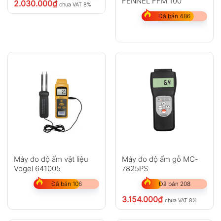
FENNEL FFM 100
2.030.000
₫
chưa VAT 8%
Đã bán 486
Máy đo độ ẩm vật liệu
Máy đo độ ẩm gỗ MC-
Vogel 641005
7825PS
Đã bán 106
Đã bán 208
3.154.000
₫
chưa VAT 8%