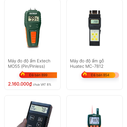
Máy đo độ ẩm Extech
Máy đo độ ẩm gỗ
MO55 (Pin/Pinless)
Huatec MC-7812
Đã bán 899
Đã bán 854
2.160.000
₫
chưa VAT 8%