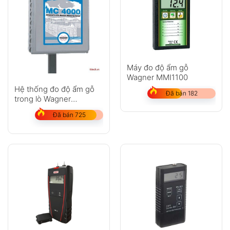
Máy đo độ ẩm gỗ
Wagner MMI1100
Anh
Chị
Hệ thống đo độ ẩm gỗ
Đã bán 182
trong lò Wagner
MC4000
Đã bán 725
GỬI
Không có bình luận nào