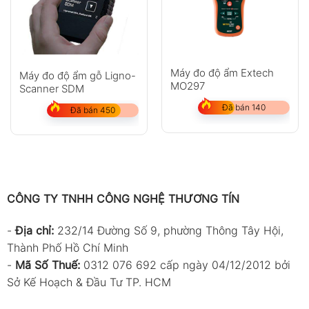
Máy đo độ ẩm Extech
Máy đo độ ẩm gỗ Ligno-
MO297
Scanner SDM
Đã bán 140
Đã bán 450
CÔNG TY TNHH CÔNG NGHỆ THƯƠNG TÍN
-
Địa chỉ:
232/14 Đường Số 9, phường Thông Tây Hội,
Thành Phố Hồ Chí Minh
-
Mã Số Thuế:
0312 076 692 cấp ngày 04/12/2012 bởi
Sở Kế Hoạch & Đầu Tư TP. HCM