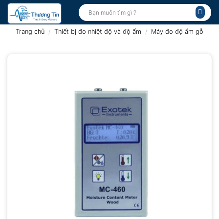
Bỏ
Tìm
kiếm:
qua
nội
Trang chủ
/
Thiết bị đo nhiệt độ và độ ẩm
/
Máy đo độ ẩm gỗ
dung