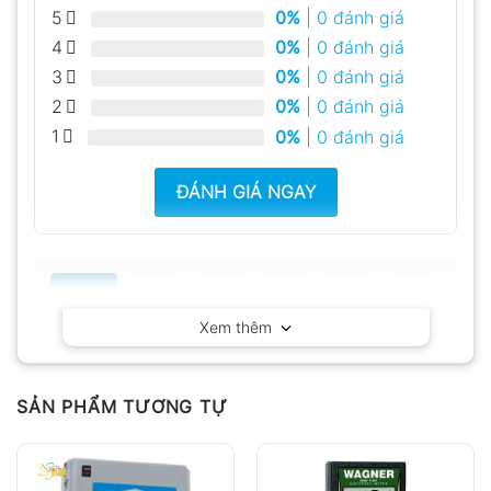
5
0%
| 0 đánh giá
4
0%
| 0 đánh giá
3
0%
| 0 đánh giá
2
0%
| 0 đánh giá
1
0%
| 0 đánh giá
ĐÁNH GIÁ NGAY
Tất cả
5
4
3
2
1
Xem thêm
Có video
Có ảnh
Chưa có đánh giá nào.
SẢN PHẨM TƯƠNG TỰ
Hỏi đáp