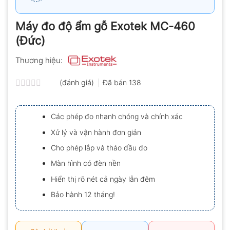
Máy đo độ ẩm gỗ Exotek MC-460
(Đức)
Thương hiệu:
(đánh giá)
Đã bán
138
Được
xếp
hạng
Các phép đo nhanh chóng và chính xác
0.0
5
Xử lý và vận hành đơn giản
sao
Cho phép lắp và tháo đầu đo
Màn hình có đèn nền
Hiển thị rõ nét cả ngày lẫn đêm
Bảo hành 12 tháng!