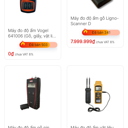
Máy đo độ ẩm gỗ Ligno-
Scanner D
Anh
Chị
Máy đo độ ẩm Vogel
Đã bán 341
641006 (Gỗ, giấy, vật liệu
7.999.999
₫
xây dựng)
chưa VAT 8%
Đã bán 503
GỬI
0
₫
chưa VAT 8%
Không có bình luận nào
Máy đo độ ẩm gỗ pin
Máy đo độ ẩm vật liệu