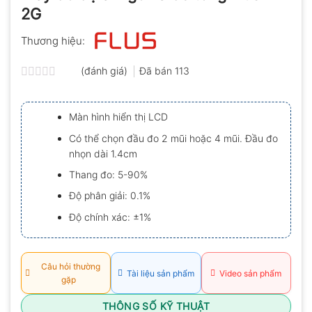
2G
Thương hiệu:
(đánh giá)
Đã bán
113
Được
xếp
hạng
Màn hình hiển thị LCD
0.0
5
Có thể chọn đầu đo 2 mũi hoặc 4 mũi. Đầu đo
sao
nhọn dài 1.4cm
Thang đo: 5-90%
Ðộ phân giải: 0.1%
Độ chính xác: ±1%
Câu hỏi thường
Tài liệu sản phẩm
Video sản phẩm
gặp
THÔNG SỐ KỸ THUẬT