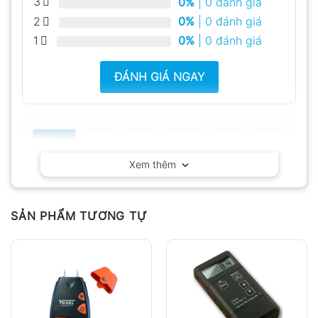
3
0%
| 0 đánh giá
2
0%
| 0 đánh giá
1
0%
| 0 đánh giá
ĐÁNH GIÁ NGAY
Tất cả
5
4
3
2
1
Xem thêm
Có video
Có ảnh
Chưa có đánh giá nào.
SẢN PHẨM TƯƠNG TỰ
Hỏi đáp