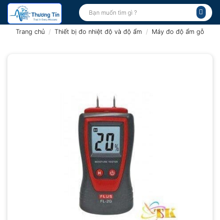
Bỏ
Tìm
kiếm:
qua
nội
Trang chủ
/
Thiết bị đo nhiệt độ và độ ẩm
/
Máy đo độ ẩm gỗ
dung