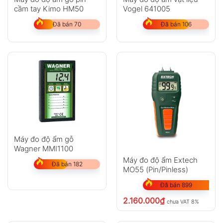
cầm tay Kimo HM50
Vogel 641005
Đã bán 70
Đã bán 106
Máy đo độ ẩm gỗ
Wagner MMI1100
Máy đo độ ẩm Extech
Đã bán 182
MO55 (Pin/Pinless)
Đã bán 899
2.160.000
₫
chưa VAT 8%