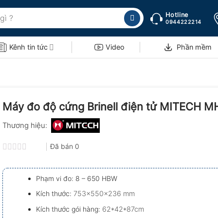
Hotline
0944222214
Kênh tin tức
Video
Phần mềm
Máy đo độ cứng Brinell điện tử MITECH 
Thương hiệu:
Đã bán
0
Được
xếp
hạng
Phạm vi đo:
8 – 650 HBW
0.0
5
Kích thước:
753×550×236 mm
sao
Kích thước gói hàng:
62*42*87cm