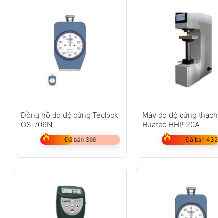
Đồng hồ đo độ cứng Teclock
Máy đo độ cứng thạch
GS-706N
Huatec HHP-20A
Đã bán 306
Đã bán 432