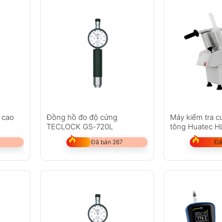
 cao
Đồng hồ đo độ cứng
Máy kiểm tra 
TECLOCK GS-720L
tông Huatec 
Đã bán 267
Đã