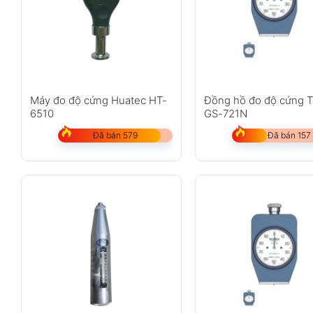
Máy đo độ cứng Huatec HT-
Đồng hồ đo độ cứng T
6510
GS-721N
Đã bán 579
Đã bán 157