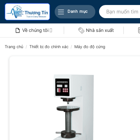
Bỏ
Tìm
qua
Danh mục
kiếm:
nội
dung
Về chúng tôi
Nhà sản xuất
Trang chủ
/
Thiết bị đo chính xác
/
Máy đo độ cứng