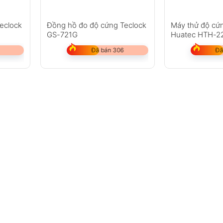
eclock
Đồng hồ đo độ cứng Teclock
Máy thử độ cứ
GS-721G
Huatec HTH-2
Đã bán 306
Đã