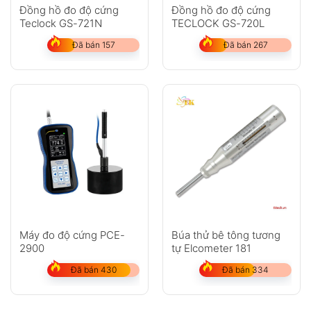
Đồng hồ đo độ cứng
Đồng hồ đo độ cứng
Teclock GS-721N
TECLOCK GS-720L
Đã bán 157
Đã bán 267
Máy đo độ cứng PCE-
Búa thử bê tông tương
2900
tự Elcometer 181
Đã bán 430
Đã bán 334