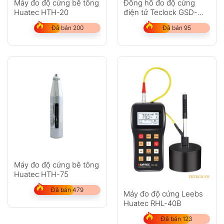
Máy đo độ cứng bê tông
Đồng hồ đo độ cứng
Huatec HTH-20
điện tử Teclock GSD-
719K
GỬI
Đã bán 200
Đã bán 95
Không có bình luận nào
Máy đo độ cứng bê tông
Huatec HTH-75
Đã bán 479
Máy đo độ cứng Leebs
Huatec RHL-40B
Đã bán 123