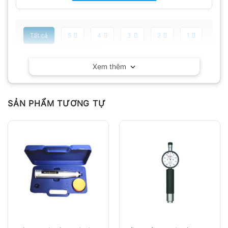
Tất cả
5
4
3
2
1
Có video
Có ảnh
Xem thêm
Chưa có đánh giá nào.
SẢN PHẨM TƯƠNG TỰ
Hỏi đáp
Anh
Chị