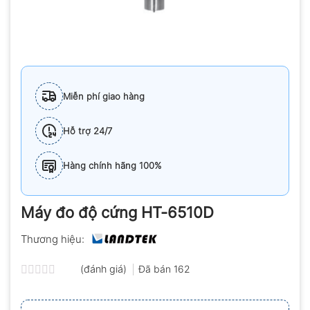
Miễn phí giao hàng
Hỗ trợ 24/7
Hàng chính hãng 100%
Máy đo độ cứng HT-6510D
Thương hiệu:
(đánh giá)
Đã bán
162
Được
xếp
hạng