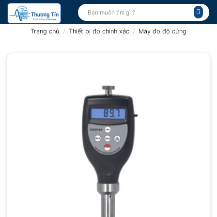
Bỏ
Tìm
kiếm:
qua
nội
Trang chủ
/
Thiết bị đo chính xác
/
Máy đo độ cứng
dung