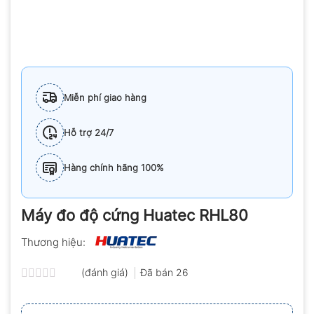
Miễn phí giao hàng
Hỗ trợ 24/7
Hàng chính hãng 100%
Máy đo độ cứng Huatec RHL80
Thương hiệu:
(đánh giá)
Đã bán
26
Được
xếp
hạng