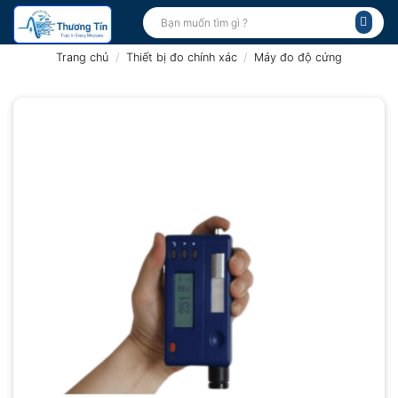
Bỏ
Tìm
kiếm:
qua
nội
Trang chủ
/
Thiết bị đo chính xác
/
Máy đo độ cứng
dung