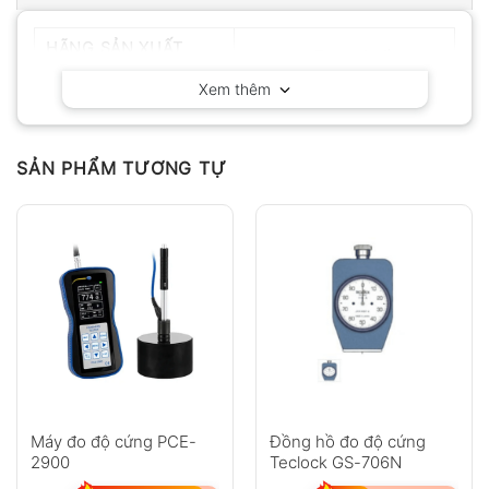
HÃNG SẢN XUẤT
Huatec – Trung Quốc
Xem thêm
SẢN PHẨM TƯƠNG TỰ
Máy đo độ cứng PCE-
Đồng hồ đo độ cứng
2900
Teclock GS-706N