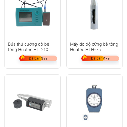
Búa thử cường độ bê
Máy đo độ cứng bê tông
tông Huatec HLT210
Huatec HTH-75
Đã bán 329
Đã bán 479