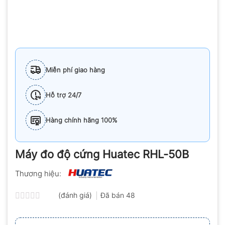
Miễn phí giao hàng
Hỗ trợ 24/7
Hàng chính hãng 100%
Máy đo độ cứng Huatec RHL-50B
Thương hiệu:
(đánh giá)
Đã bán
48
Được
xếp
hạng