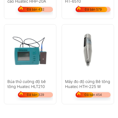
cao Huatec HHP-20A
HT-6510
Đã bán 432
Đã bán 579
Búa thử cường độ bê
Máy đo độ cứng Bê tông
tông Huatec HLT210
Huatec HTH-225 W
Đã bán 329
Đã bán 454