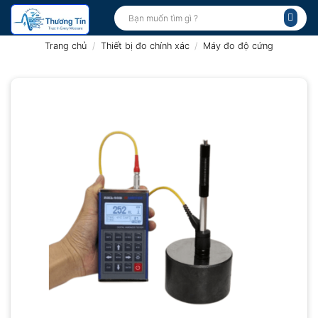
Bỏ
Tìm
kiếm:
qua
nội
Trang chủ
/
Thiết bị đo chính xác
/
Máy đo độ cứng
dung