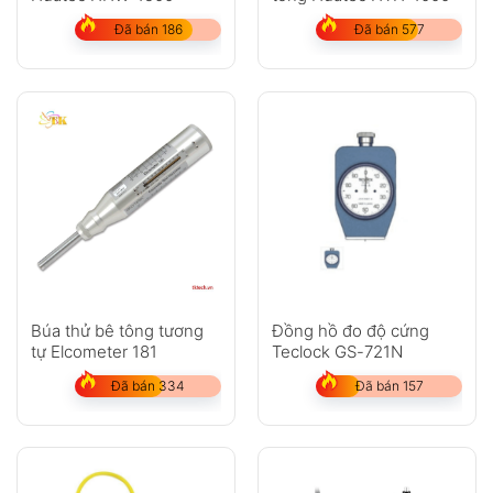
Đã bán 186
Đã bán 577
Búa thử bê tông tương
Đồng hồ đo độ cứng
tự Elcometer 181
Teclock GS-721N
Đã bán 334
Đã bán 157