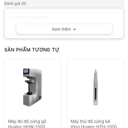
Đánh giá (0)
HÃNG SẢN XUẤT
Huatec – Trung Quốc
Xem thêm
SẢN PHẨM TƯƠNG TỰ
Máy đo độ cứng gỗ
Máy thử độ cứng bê
Huatec HHW-1500
tông Huatec HTH-1000