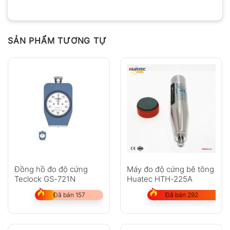
SẢN PHẨM TƯƠNG TỰ
Máy đo độ cứng bê tông
Đồng hồ đo độ cứng
Huatec HTH-225A
Teclock GS-721N
Đã bán 292
Đã bán 157