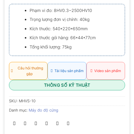
xếp
hạng
Phạm vi đo: 8HV0.3~2500HV10
0.0
5
Trọng lượng đơn vị chính: 40kg
sao
Kích thước: 540*220*650mm
Kích thước gói hàng: 66*44*77cm
Tổng khối lượng: 75kg
Câu hỏi thường
Tài liệu sản phẩm
Video sản phẩm
gặp
THÔNG SỐ KỸ THUẬT
SKU:
MHVS-10
Danh mục:
Máy đo độ cứng