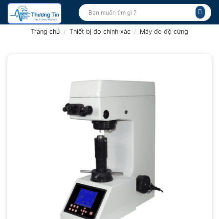
Bỏ
Tìm
kiếm:
qua
nội
Trang chủ
/
Thiết bị đo chính xác
/
Máy đo độ cứng
dung