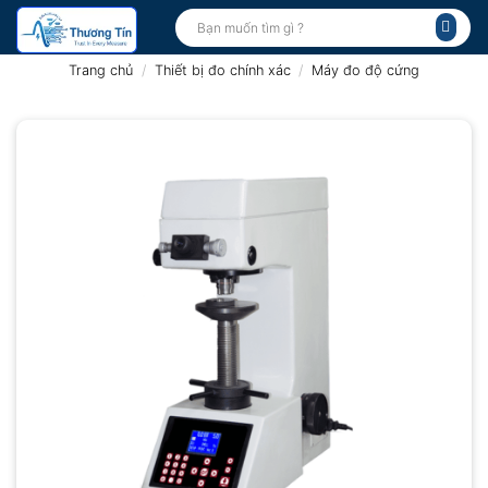
Bỏ
Tìm
kiếm:
qua
nội
Trang chủ
/
Thiết bị đo chính xác
/
Máy đo độ cứng
dung