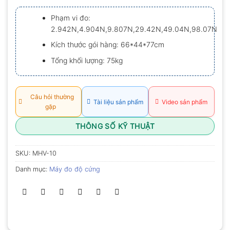
xếp
hạng
Phạm vi đo:
0.0
2.942N,4.904N,9.807N,29.42N,49.04N,98.07N
5
sao
Kích thước gói hàng: 66*44*77cm
Tổng khối lượng: 75kg
Câu hỏi thường
Tài liệu sản phẩm
Video sản phẩm
gặp
THÔNG SỐ KỸ THUẬT
SKU:
MHV-10
Danh mục:
Máy đo độ cứng