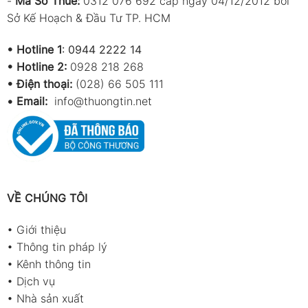
-
Mã Số Thuế:
0312 076 692 cấp ngày 04/12/2012 bởi
Sở Kế Hoạch & Đầu Tư TP. HCM
•
Hotline 1
:
0944 2222 14
•
Hotline 2:
0928 218 268
• Điện thoại:
(028) 66 505 111
•
Email:
info@thuongtin.net
VỀ CHÚNG TÔI
•
Giới thiệu
•
Thông tin pháp lý
•
Kênh thông tin
•
Dịch vụ
•
Nhà sản xuất