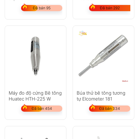
719K
Đã bán 292
Đã bán 95
Máy đo độ cứng Bê tông
Búa thử bê tông tương
Huatec HTH-225 W
tự Elcometer 181
Đã bán 454
Đã bán 334