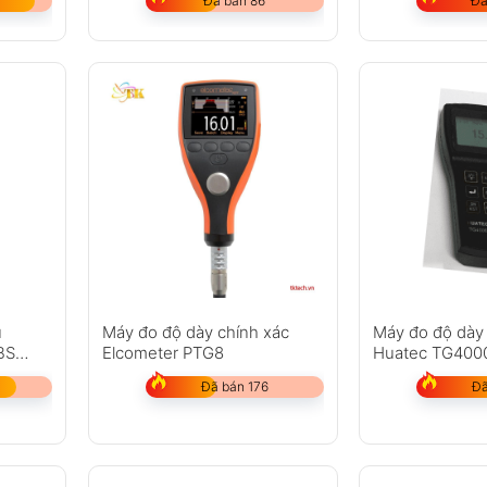
Đã bán 86
Đã
ủ
Máy đo độ dày chính xác
Máy đo độ dày
BS
Elcometer PTG8
Huatec TG400
ò)
Đã bán 176
Đã