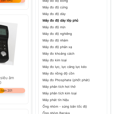
 bán 642
Máy đo độ bóng
Máy đo độ cứng
Máy đo độ dày
Máy đo độ dày lớp phủ
Máy đo độ mịn
Máy đo độ nghiêng
Máy đo độ nhám
Máy đo độ phản xạ
Máy đo khoảng cách
Máy đo kim loại
Máy đo lực, lực căng lực kéo
Máy đo nồng độ cồn
 siêu âm
Máy đo Phosphate (phốt phát)
0
Máy phân tích hơi thở
 bán 201
Máy phân tích kim loại
Máy phát tín hiệu
Ống nhòm - súng bắn tốc độ
Ống nhòm Barska