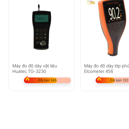
Máy đo độ dày vật liệu
Máy đo độ dày lớp ph
Huatec TG-3230
Elcometer 456
Đã bán 145
Đã bán 120