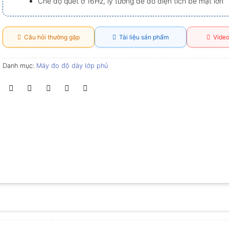
Chế độ quét ở 16Hz, lý tưởng để đo diện tích bề mặt lớn
Câu hỏi thường gặp
Tài liệu sản phẩm
Video
Danh mục:
Máy đo độ dày lớp phủ