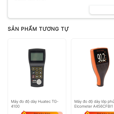
HÃNG SẢN XUẤT
SẢN PHẨM TƯƠNG TỰ
Máy đo độ dày Huatec TG-
Máy đo độ dày lớp ph
4100
Elcometer A456CFBI1 
1500?m)