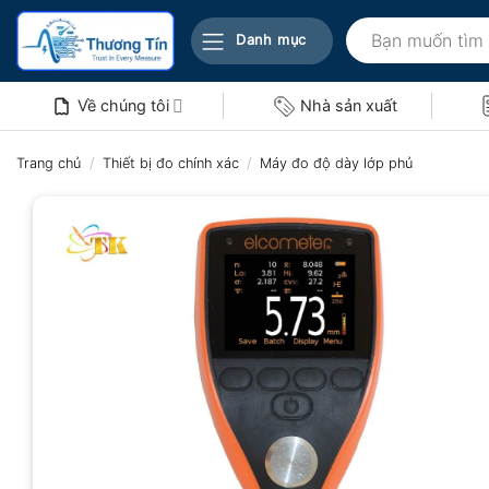
Bỏ
Tìm
qua
Danh mục
kiếm:
nội
dung
Về chúng tôi
Nhà sản xuất
Trang chủ
/
Thiết bị đo chính xác
/
Máy đo độ dày lớp phủ