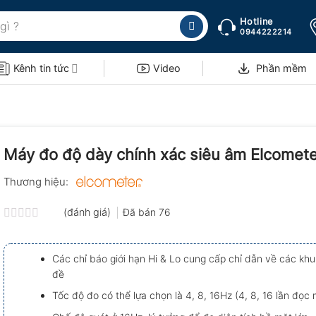
Hotline
0944222214
Kênh tin tức
Video
Phần mềm
Máy đo độ dày chính xác siêu âm Elcomet
Thương hiệu:
(đánh giá)
Đã bán
76
Được
xếp
hạng
Các chỉ báo giới hạn Hi & Lo cung cấp chỉ dẫn về các kh
0.0
đề
5
sao
Tốc độ đo có thể lựa chọn là 4, 8, 16Hz (4, 8, 16 lần đọc 