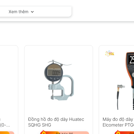
Elcometer – Anh
Xem thêm
ủ
Đồng hồ đo độ dày Huatec
Máy đo độ dày 
(0-
SQHG SHG
Elcometer PTG