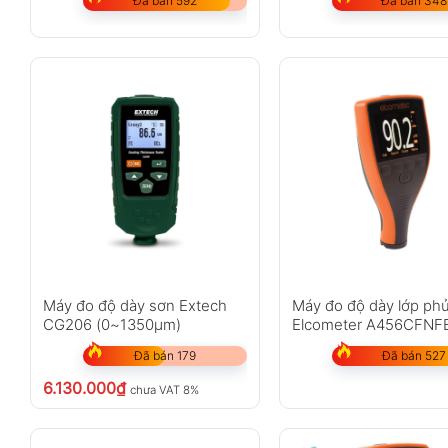
Đã bán 592
Đã bán 348
Máy đo độ dày sơn Extech
Máy đo độ dày lớp ph
CG206 (0~1350µm)
Elcometer A456CFNF
(Chưa bao gồm đầu d
Đã bán 179
Đã bán 527
6.130.000
₫
chưa VAT 8%