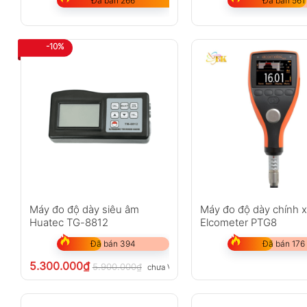
Đã bán 266
Đã bán 561
-10%
Máy đo độ dày siêu âm
Máy đo độ dày chính 
Huatec TG-8812
Elcometer PTG8
Đã bán 394
Đã bán 176
5.300.000
₫
5.900.000
₫
chưa VAT 8%