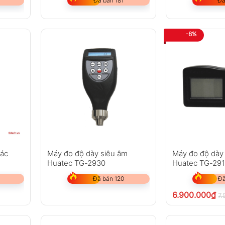
Đã bán 181
Đã
-8%
xác
Máy đo độ dày siêu âm
Máy đo độ dày
Huatec TG-2930
Huatec TG-29
Đã bán 120
Đã
6.900.000
₫
7.