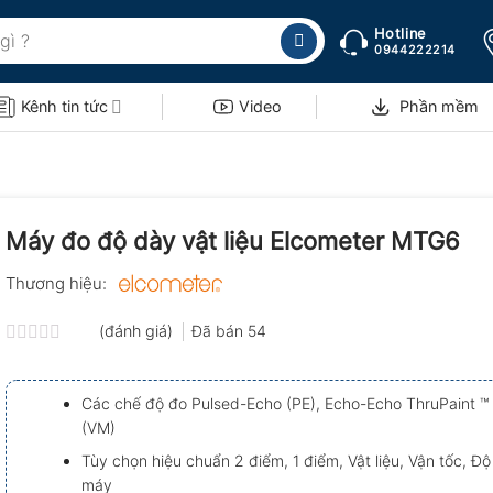
Hotline
0944222214
Kênh tin tức
Video
Phần mềm
Máy đo độ dày vật liệu Elcometer MTG6
Thương hiệu:
(đánh giá)
Đã bán
54
Được
xếp
hạng
Các chế độ đo Pulsed-Echo (PE), Echo-Echo ThruPaint ™ 
0.0
(VM)
5
sao
Tùy chọn hiệu chuẩn 2 điểm, 1 điểm, Vật liệu, Vận tốc, Đ
máy