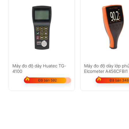
Máy đo độ dày Huatec TG-
Máy đo độ dày lớp ph
4100
Elcometer A456CFBI1 
1500?m)
Đã bán 592
Đã bán 348