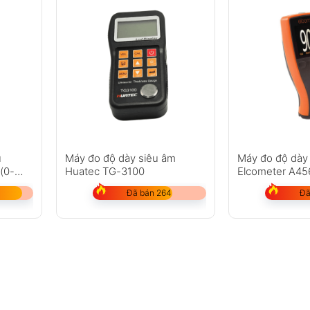
ủ
Máy đo độ dày siêu âm
Máy đo độ dày
(0-
Huatec TG-3100
Elcometer A4
(Chưa bao gồm
Đã bán 264
Đã