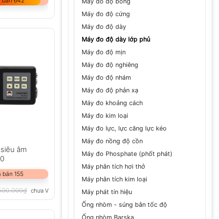
 bán 642
Máy đo độ bóng
Máy đo độ cứng
Máy đo độ dày
Máy đo độ dày lớp phủ
Máy đo độ mịn
Máy đo độ nghiêng
Máy đo độ nhám
Máy đo độ phản xạ
Máy đo khoảng cách
Máy đo kim loại
Máy đo lực, lực căng lực kéo
Máy đo nồng độ cồn
 siêu âm
Máy đo Phosphate (phốt phát)
10
Máy phân tích hơi thở
 bán 155
Máy phân tích kim loại
500.000
₫
chưa VAT 8%
Máy phát tín hiệu
Ống nhòm - súng bắn tốc độ
Ống nhòm Barska