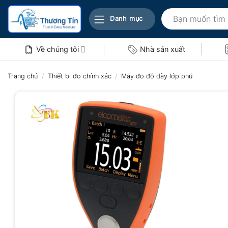
Bỏ
Tìm
qua
Danh mục
kiếm:
nội
dung
Về chúng tôi
Nhà sản xuất
Trang chủ
/
Thiết bị đo chính xác
/
Máy đo độ dày lớp phủ