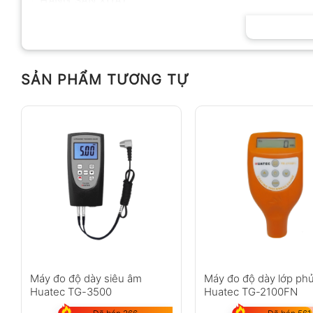
HÃNG SẢN XUẤT
SẢN PHẨM TƯƠNG TỰ
Máy đo độ dày siêu âm
Máy đo độ dày lớp ph
Huatec TG-3500
Huatec TG-2100FN