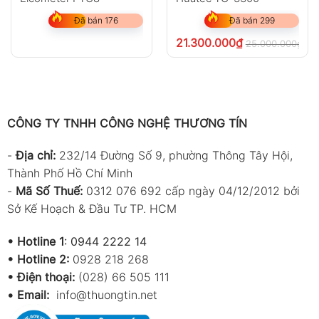
Đã bán 176
Đã bán 299
21.300.000
₫
25.000.000
₫
ch
CÔNG TY TNHH CÔNG NGHỆ THƯƠNG TÍN
-
Địa chỉ:
232/14 Đường Số 9, phường Thông Tây Hội,
Thành Phố Hồ Chí Minh
-
Mã Số Thuế:
0312 076 692 cấp ngày 04/12/2012 bởi
Sở Kế Hoạch & Đầu Tư TP. HCM
•
Hotline 1
:
0944 2222 14
•
Hotline 2:
0928 218 268
• Điện thoại:
(028) 66 505 111
•
Email:
info@thuongtin.net