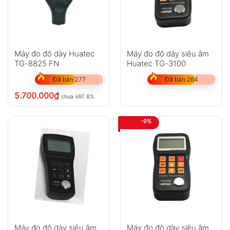
Anh
Chị
Máy đo độ dày Huatec
Máy đo độ dày siêu âm
TG-8825 FN
Huatec TG-3100
Đã bán 277
Đã bán 264
GỬI
5.700.000
₫
chưa VAT 8%
Không có bình luận nào
-9%
Máy đo độ dày siêu âm
Máy đo độ dày siêu âm