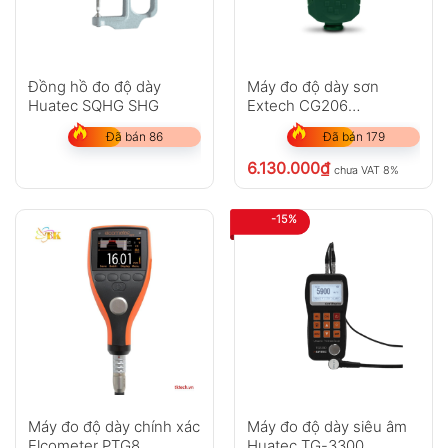
Đồng hồ đo độ dày
Máy đo độ dày sơn
Huatec SQHG SHG
Extech CG206
(0~1350µm)
Đã bán 86
Đã bán 179
6.130.000
₫
chưa VAT 8%
-15%
Máy đo độ dày chính xác
Máy đo độ dày siêu âm
Elcometer PTG8
Huatec TG-3300