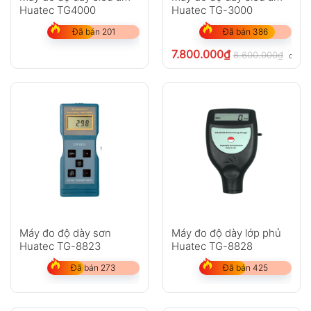
Huatec TG4000
Huatec TG-3000
Đã bán 201
Đã bán 386
7.800.000
₫
8.600.000
₫
chưa 
Máy đo độ dày sơn
Máy đo độ dày lớp phủ
Huatec TG-8823
Huatec TG-8828
Đã bán 273
Đã bán 425