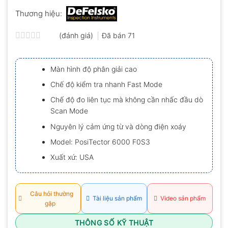
Thương hiệu:
(đánh giá)
Đã bán
71
Được
xếp
hạng
Màn hình độ phân giải cao
0.0
5
Chế độ kiểm tra nhanh Fast Mode
sao
Chế độ đo liên tục mà không cần nhấc đầu dò
Scan Mode
Nguyên lý cảm ứng từ và dòng điện xoáy
Model: PosiTector 6000 F0S3
Xuất xứ: USA
Câu hỏi thường
Tài liệu sản phẩm
Video sản phẩm
gặp
THÔNG SỐ KỸ THUẬT