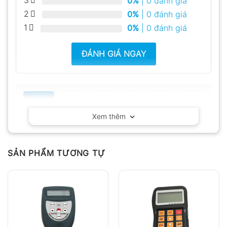
3
0%
| 0 đánh giá
2
0%
| 0 đánh giá
1
0%
| 0 đánh giá
ĐÁNH GIÁ NGAY
Tất cả
5
4
3
2
1
Xem thêm
Có video
Có ảnh
Chưa có đánh giá nào.
SẢN PHẨM TƯƠNG TỰ
Hỏi đáp