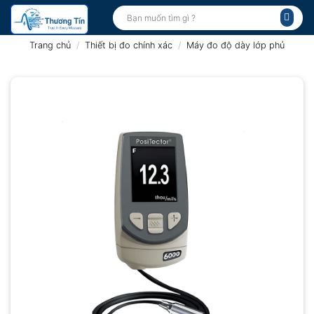
Bỏ
Tìm
kiếm:
qua
nội
Trang chủ
/
Thiết bị đo chính xác
/
Máy đo độ dày lớp phủ
dung