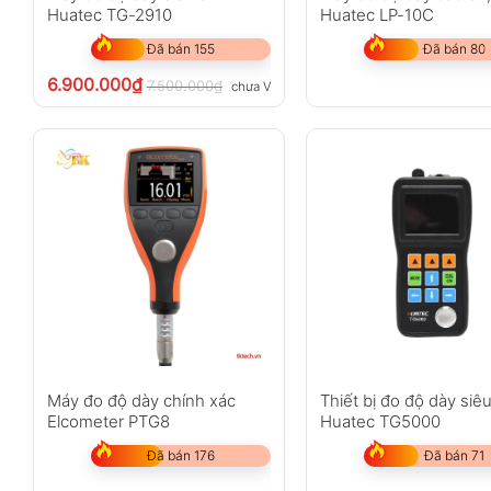
Huatec TG-2910
Huatec LP-10C
Đã bán 155
Đã bán 80
6.900.000
₫
7.500.000
₫
chưa VAT 8%
Máy đo độ dày chính xác
Thiết bị đo độ dày siê
Elcometer PTG8
Huatec TG5000
Đã bán 176
Đã bán 71