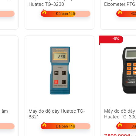
Huatec TG-3230
Elcometer PTG
Đã bán 145
Đã
-9%
u âm
Máy đo độ dày Huatec TG-
Máy đo độ dày
8821
Huatec TG-30
Đã bán 146
Đã
7.800.000
₫