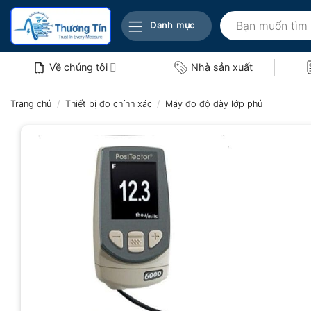
Bỏ
Tìm
qua
Danh mục
kiếm:
nội
dung
Về chúng tôi
Nhà sản xuất
Trang chủ
/
Thiết bị đo chính xác
/
Máy đo độ dày lớp phủ