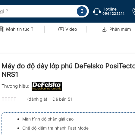
Hotline
0944222214
Kênh tin tức
Video
Phần mềm
Máy đo độ dày lớp phủ DeFelsko PosiTect
NRS1
Thương hiệu:
(đánh giá)
Đã bán
51
Được
xếp
hạng
Màn hình độ phân giải cao
0.0
5
Chế độ kiểm tra nhanh Fast Mode
sao