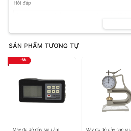
Hỏi đáp
SẢN PHẨM TƯƠNG TỰ
Anh
Chị
-8%
Không có bình luận nào
Máy đo độ dày siêu âm
Máy đo độ dày cao su