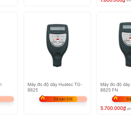
8.
n
Máy đo độ dày Huatec TG-
Máy đo độ dày
8825
8825 FN
Đã bán 526
Đã
5.700.000
₫
ch