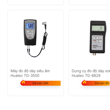
Máy đo độ dày siêu âm
Dụng cụ đo độ dày sơ
Huatec TG-3500
Huatec TG-8829
Đã bán 266
Đã bán 99