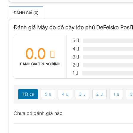
ĐÁNH GIÁ (0)
Đánh giá Máy đo độ dày lớp phủ DeFelsko Posi
5
0.0
4
3
ĐÁNH GIÁ TRUNG BÌNH
2
1
Tất cả
5
4
3
2
1
C
Chưa có đánh giá nào.