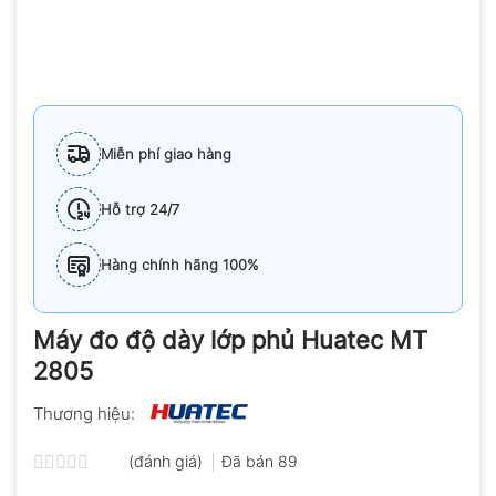
Miễn phí giao hàng
Hỗ trợ 24/7
Hàng chính hãng 100%
Máy đo độ dày lớp phủ Huatec MT
2805
Thương hiệu:
(đánh giá)
Đã bán
89
Được