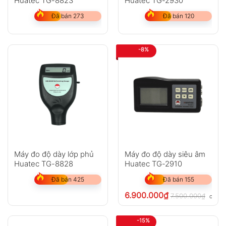
Huatec TG-8823
Huatec TG-2930
Đã bán 273
Đã bán 120
-8%
Máy đo độ dày lớp phủ
Máy đo độ dày siêu âm
Huatec TG-8828
Huatec TG-2910
Đã bán 425
Đã bán 155
6.900.000
₫
7.500.000
₫
chưa 
-15%