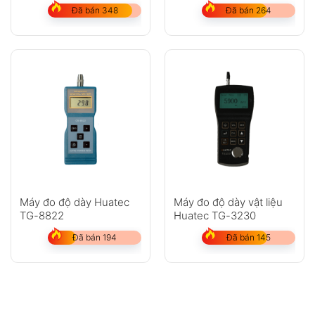
(0-1500?m)
Đã bán 348
Đã bán 264
Máy đo độ dày Huatec
Máy đo độ dày vật liệu
TG-8822
Huatec TG-3230
Đã bán 194
Đã bán 145