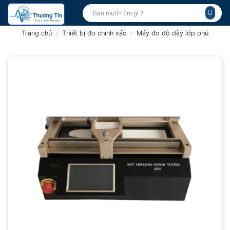
Bỏ
Tìm
kiếm:
qua
nội
Trang chủ
/
Thiết bị đo chính xác
/
Máy đo độ dày lớp phủ
dung