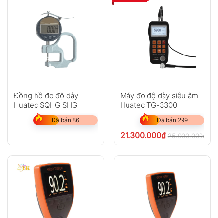
Đồng hồ đo độ dày
Máy đo độ dày siêu âm
Huatec SQHG SHG
Huatec TG-3300
Đã bán 86
Đã bán 299
21.300.000
₫
25.000.000
₫
ch