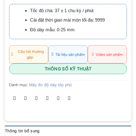
xếp
hạng
Tốc độ chà: 37 ± 1 chu kỳ / phút
0.0
5
Cài đặt thời gian mài mòn tối đa: 9999
sao
Độ dày mẫu: 0-25 mm
Câu hỏi thường
Tài liệu sản phẩm
Video sản phẩm
gặp
THÔNG SỐ KỸ THUẬT
Danh mục:
Máy đo độ dày lớp phủ
Thông tin bổ sung