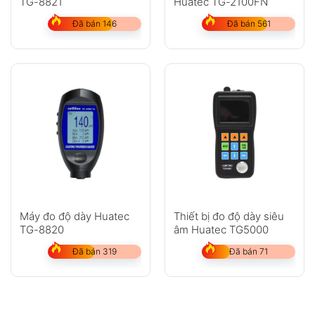
TG-8821
Huatec TG-2100FN
Đã bán 146
Đã bán 561
Máy đo độ dày Huatec
Thiết bị đo độ dày siêu
TG-8820
âm Huatec TG5000
Đã bán 319
Đã bán 71