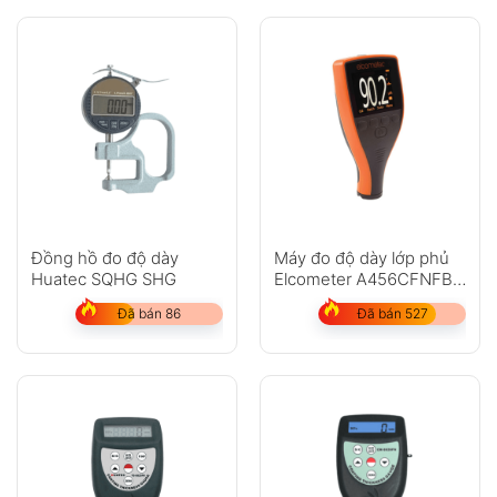
Đồng hồ đo độ dày
Máy đo độ dày lớp phủ
Huatec SQHG SHG
Elcometer A456CFNFBS
(Chưa bao gồm đầu dò)
Đã bán 86
Đã bán 527