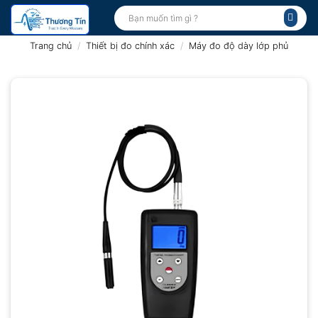
Bỏ
Tìm
kiếm:
qua
nội
Trang chủ
/
Thiết bị đo chính xác
/
Máy đo độ dày lớp phủ
dung