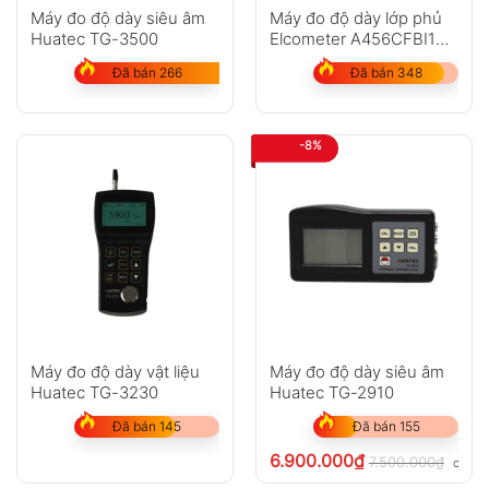
Máy đo độ dày siêu âm
Máy đo độ dày lớp phủ
Huatec TG-3500
Elcometer A456CFBI1
(0-1500?m)
Đã bán 266
Đã bán 348
-8%
Máy đo độ dày vật liệu
Máy đo độ dày siêu âm
Huatec TG-3230
Huatec TG-2910
Đã bán 145
Đã bán 155
6.900.000
₫
7.500.000
₫
chưa 