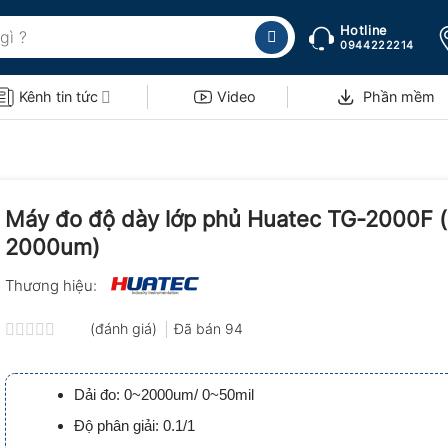
Hotline
0944222214
Kênh tin tức
Video
Phần mềm
Máy đo độ dày lớp phủ Huatec TG-2000F (
2000um)
Thương hiệu:
(đánh giá)
Đã bán
94
Được
xếp
hạng
Dải đo: 0~2000um/ 0~50mil
0.0
5
Độ phân giải: 0.1/1
sao