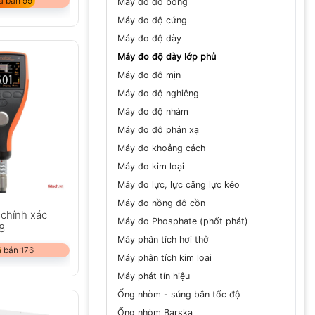
ã bán 99
Máy đo độ bóng
Máy đo độ cứng
Máy đo độ dày
Máy đo độ dày lớp phủ
Máy đo độ mịn
Máy đo độ nghiêng
Máy đo độ nhám
Máy đo độ phản xạ
Máy đo khoảng cách
Máy đo kim loại
Máy đo lực, lực căng lực kéo
Máy đo nồng độ cồn
chính xác
Máy đo Phosphate (phốt phát)
8
Máy phân tích hơi thở
 bán 176
Máy phân tích kim loại
Máy phát tín hiệu
Ống nhòm - súng bắn tốc độ
Ống nhòm Barska