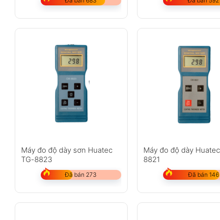
Đã bán 683
Đã bán 592
Máy đo độ dày sơn Huatec
Máy đo độ dày Huate
TG-8823
8821
Đã bán 273
Đã bán 146