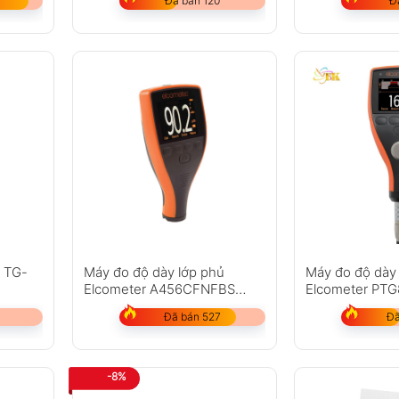
Đã bán 120
Đ
c TG-
Máy đo độ dày lớp phủ
Máy đo độ dày 
Elcometer A456CFNFBS
Elcometer PTG
(Chưa bao gồm đầu dò)
Đã bán 527
Đã
-8%