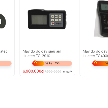
uatec
Máy đo độ dày siêu âm
Máy đo độ dày
Huatec TG-2910
Huatec TG400
Đã bán 155
Đã
6.900.000
₫
7.500.000
₫
chưa VAT 8%