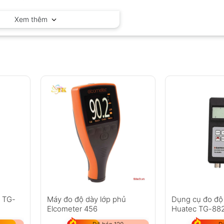
Huatec – Trung Quốc
Xem thêm
c TG-
Máy đo độ dày lớp phủ
Dụng cụ đo độ
Elcometer 456
Huatec TG-88