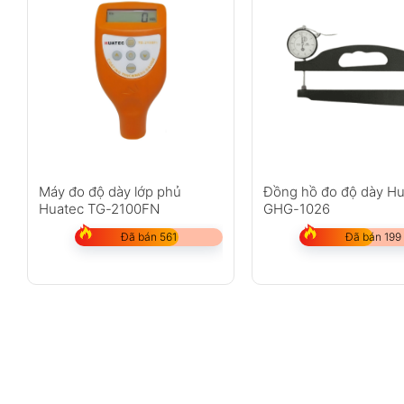
Máy đo độ dày lớp phủ
Đồng hồ đo độ dày H
Huatec TG-2100FN
GHG-1026
Đã bán 561
Đã bán 199