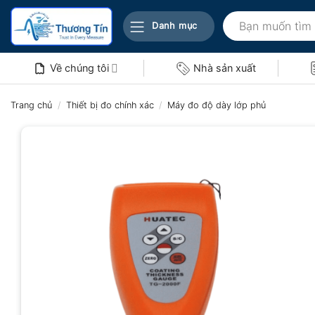
Bỏ
Tìm
qua
Danh mục
kiếm:
nội
dung
Về chúng tôi
Nhà sản xuất
Trang chủ
/
Thiết bị đo chính xác
/
Máy đo độ dày lớp phủ