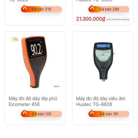
Đã bán 319
Đã bán 299
21.300.000
₫
25.000.000
₫
ch
Máy đo độ dày lớp phủ
Máy đo độ dày siêu âm
Elcometer 456
Huatec TG-8826
Đã bán 120
Đã bán 181