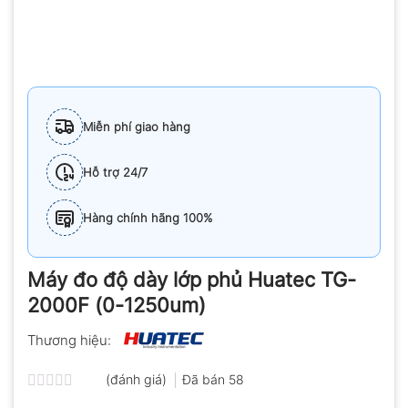
Miễn phí giao hàng
Hỗ trợ 24/7
Hàng chính hãng 100%
Máy đo độ dày lớp phủ Huatec TG-
2000F (0-1250um)
Thương hiệu:
(đánh giá)
Đã bán
58
Được