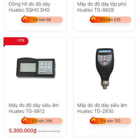
Đồng hồ đo độ dày
Máy đo độ dày lớp phủ
Huatec SQHG SHG
Huatec TG-8828
Đã bán 86
Đã bán 425
-10%
Máy đo độ dày siêu âm
Máy đo độ dày siêu âm
Huatec TG-8812
Huatec TG-2930
Đã bán 394
Đã bán 120
5.300.000
₫
5.900.000
₫
chưa VAT 8%