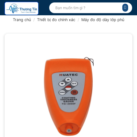
Bỏ
Tìm
kiếm:
qua
nội
Trang chủ
/
Thiết bị đo chính xác
/
Máy đo độ dày lớp phủ
dung