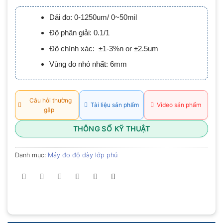
xếp
hạng
Dải đo: 0-1250um/ 0~50mil
0.0
5
Độ phân giải: 0.1/1
sao
Độ chính xác: ±1-3%n or ±2.5um
Vùng đo nhỏ nhất: 6mm
Câu hỏi thường
Tài liệu sản phẩm
Video sản phẩm
gặp
THÔNG SỐ KỸ THUẬT
Danh mục:
Máy đo độ dày lớp phủ