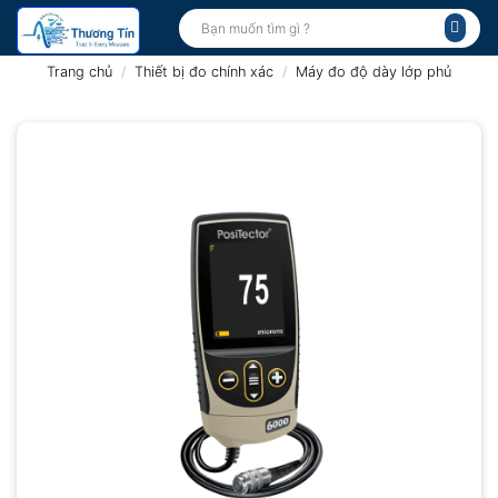
Bỏ
Tìm
kiếm:
qua
nội
Trang chủ
/
Thiết bị đo chính xác
/
Máy đo độ dày lớp phủ
dung