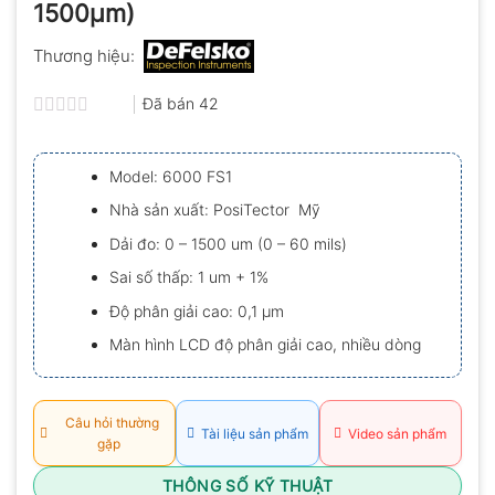
1500µm)
Thương hiệu:
Đã bán
42
Được
xếp
hạng
Model: 6000 FS1
0.0
5
Nhà sản xuất: PosiTector Mỹ
sao
Dải đo: 0 – 1500 um (0 – 60 mils)
Sai số thấp: 1 um + 1%
Độ phân giải cao: 0,1 μm
Màn hình LCD độ phân giải cao, nhiều dòng
Câu hỏi thường
Tài liệu sản phẩm
Video sản phẩm
gặp
THÔNG SỐ KỸ THUẬT