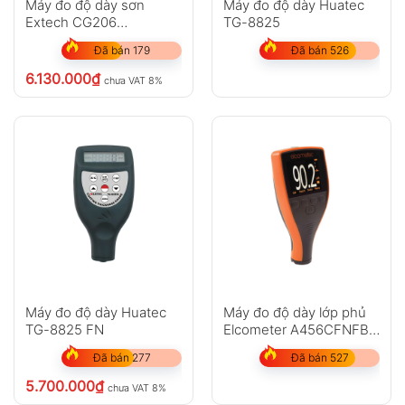
Máy đo độ dày sơn
Máy đo độ dày Huatec
Extech CG206
TG-8825
(0~1350µm)
Đã bán 179
Đã bán 526
6.130.000
₫
chưa VAT 8%
Máy đo độ dày Huatec
Máy đo độ dày lớp phủ
TG-8825 FN
Elcometer A456CFNFBS
(Chưa bao gồm đầu dò)
Đã bán 277
Đã bán 527
5.700.000
₫
chưa VAT 8%