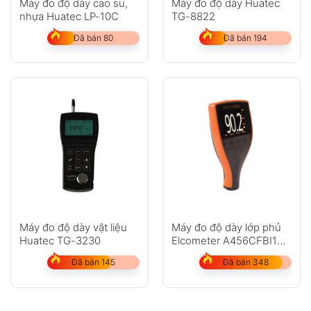
Máy đo độ dày cao su,
Máy đo độ dày Huatec
nhựa Huatec LP-10C
TG-8822
Đã bán 80
Đã bán 194
Máy đo độ dày vật liệu
Máy đo độ dày lớp phủ
Huatec TG-3230
Elcometer A456CFBI1
(0-1500?m)
Đã bán 145
Đã bán 348