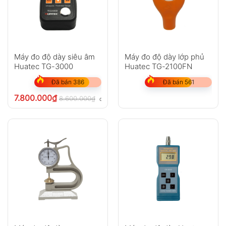
Máy đo độ dày siêu âm
Máy đo độ dày lớp phủ
Huatec TG-3000
Huatec TG-2100FN
Đã bán 386
Đã bán 561
7.800.000
₫
8.600.000
₫
chưa VAT 8%