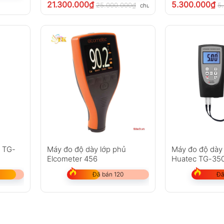
21.300.000
₫
5.300.000
₫
25.000.000
₫
5
chưa VAT 8%
c TG-
Máy đo độ dày lớp phủ
Máy đo độ dày
Elcometer 456
Huatec TG-35
Đã bán 120
Đã