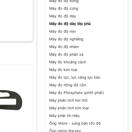
Máy đo độ bóng
Máy đo độ cứng
Máy đo độ dày
Máy đo độ dày lớp phủ
Máy đo độ mịn
Máy đo độ nghiêng
Máy đo độ nhám
Máy đo độ phản xạ
Máy đo khoảng cách
Máy đo kim loại
Máy đo lực, lực căng lực kéo
huyển, phòng
Máy đo nồng độ cồn
ệu độ ẩm,
máy
Máy đo Phosphate (phốt phát)
ian dài.
Máy phân tích hơi thở
Máy phân tích kim loại
độ ẩm Extech
Máy phát tín hiệu
ích hợp trên
Ống nhòm - súng bắn tốc độ
quá trình ghi
Ống nhòm Barska