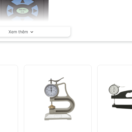
Xem thêm
ộ dày siêu âm Extech TKG100
 được nhiều doanh nghiệp ứng dụng tại kho hàng, xe vận c
 trữ tới 16.000 điểm dữ liệu nhiệt độ và 16.000 điểm dữ li
kiện môi trường một cách tự động và thuận tiện trong thời g
 xuất dữ liệu nhanh chóng giúp bộ ghi dữ liệu nhiệt độ 
ược phẩm, thực phẩm và phòng thí nghiệm. Màn hình LCD t
giá trị Min/Max và trạng thái cảnh báo bất cứ lúc nào trong 