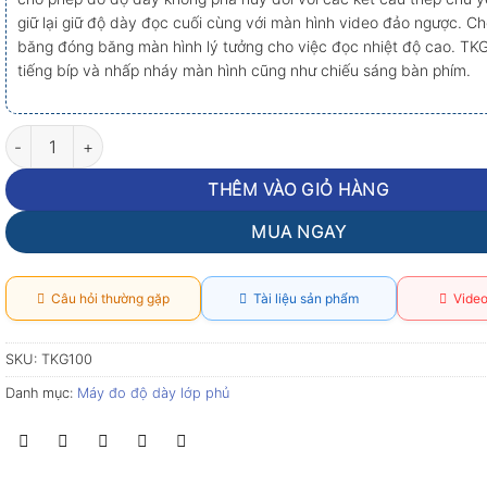
giữ lại giữ độ dày đọc cuối cùng với màn hình video đảo ngược. C
băng đóng băng màn hình lý tưởng cho việc đọc nhiệt độ cao. TKG
tiếng bíp và nhấp nháy màn hình cũng như chiếu sáng bàn phím.
Máy đo độ dày siêu âm Extech TKG100 số lượng
THÊM VÀO GIỎ HÀNG
MUA NGAY
Câu hỏi thường gặp
Tài liệu sản phẩm
Video
SKU:
TKG100
Danh mục:
Máy đo độ dày lớp phủ