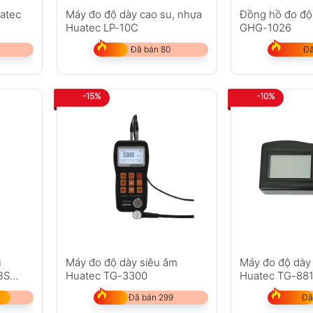
atec
Máy đo độ dày cao su, nhựa
Đồng hồ đo độ
Huatec LP-10C
GHG-1026
Đã bán 80
Đã
-15%
-10%
ủ
Máy đo độ dày siêu âm
Máy đo độ dày
BS
Huatec TG-3300
Huatec TG-88
ò)
Đã bán 299
Đã