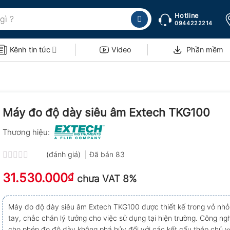
Hotline
0944222214
Kênh tin tức
Video
Phần mềm
Máy đo độ dày siêu âm Extech TKG100
Thương hiệu:
(đánh giá)
Đã bán
83
Được
31.530.000
xếp
₫
chưa VAT 8%
hạng
0.0
5
Máy đo độ dày siêu âm Extech TKG100 được thiết kế trong vỏ nhỏ
sao
tay, chắc chắn lý tưởng cho việc sử dụng tại hiện trường. Công ng
cho phép đo độ dày không phá hủy đối với các kết cấu thép chủ y