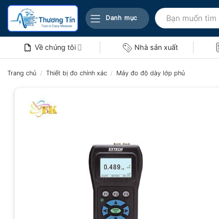
Bỏ
Tìm
qua
Danh mục
kiếm:
nội
dung
Về chúng tôi
Nhà sản xuất
Trang chủ
/
Thiết bị đo chính xác
/
Máy đo độ dày lớp phủ