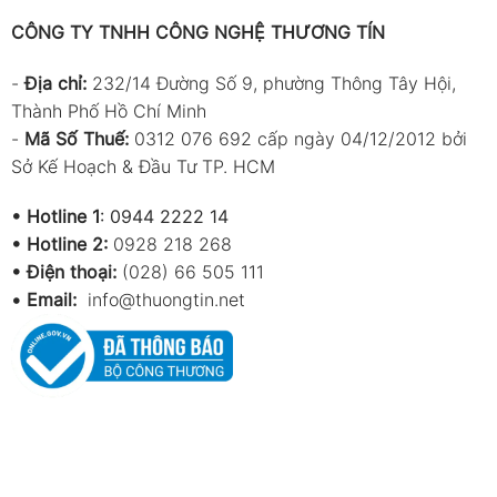
Thông số kỹ thuật
CÔNG TY TNHH CÔNG NGHỆ THƯƠNG TÍN
Thông số
Giá trị
-
Địa chỉ:
232/14 Đường Số 9, phường Thông Tây Hội,
Thành Phố Hồ Chí Minh
Dải đo nhiệt độ
-40 đến 70°C
-
Mã Số Thuế:
0312 076 692 cấp ngày 04/12/2012 bởi
Sở Kế Hoạch & Đầu Tư TP. HCM
Độ phân giải nhiệt độ
0.1°C
Độ chính xác nhiệt độ
±1.0°C (-10 đến 40°C), ±2.0°C
•
Hotline 1
:
0944 2222 14
•
Hotline 2:
0928 218 268
Dải đo độ ẩm
0 đến 100%RH
• Điện thoại:
(028) 66 505 111
Độ phân giải độ ẩm
0.1%RH
•
Email:
info@thuongtin.net
Độ chính xác độ ẩm
±3%RH (40 đến 60%), ±3.5%RH
Khoảng thời gian ghi
1 giây đến 24 giờ
Bộ nhớ nhiệt độ
16.000 điểm
Bộ nhớ độ ẩm
16.000 điểm