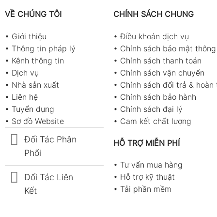
VỀ CHÚNG TÔI
CHÍNH SÁCH CHUNG
•
Giới thiệu
•
Điều khoản dịch vụ
•
Thông tin pháp lý
•
Chính sách bảo mật thông 
•
Kênh thông tin
•
Chính sách thanh toán
•
Dịch vụ
•
Chính sách vận chuyển
•
Nhà sản xuất
•
Chính sách đổi trả & hoàn 
 phạm vi khác
•
Liên hệ
•
Chính sách bảo hành
•
Tuyển dụng
•
Chính sách đại lý
•
Sơ đồ Website
•
Cam kết chất lượng
Đối Tác Phân
HỖ TRỢ MIỄN PHÍ
 (20 đến 40% và 60 đến 80%), ±5%RH (0 đến 20% và 80 đến 100
Phối
•
Tư vấn mua hàng
Đối Tác Liên
•
Hỗ trợ kỹ thuật
•
Tải phần mềm
Kết