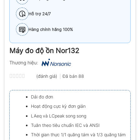
Hỗ trợ 24/7
Hàng chính hãng 100%
Máy đo độ ồn Nor132
Thương hiệu:
(đánh giá)
Đã bán
88
Được
xếp
hạng
Dải đo đơn
0.0
5
Hoạt động cực kỳ đơn giản
sao
LAeq và LCpeak song song
Tuân theo tiêu chuẩn IEC và ANSI
Thời gian thực 1/1 quãng tám và 1/3 quãng tám