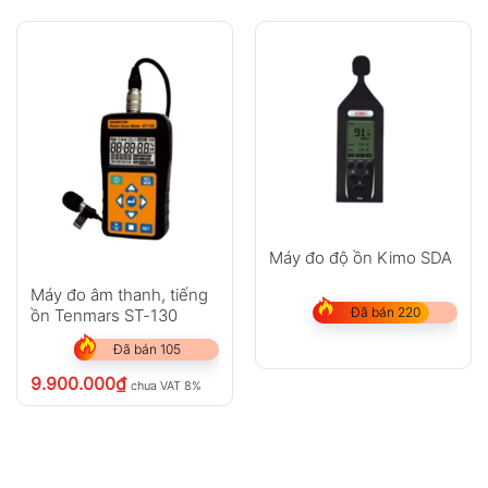
Máy đo độ ồn Kimo SDA
Máy đo âm thanh, tiếng
Đã bán 220
ồn Tenmars ST-130
Đã bán 105
9.900.000
₫
chưa VAT 8%