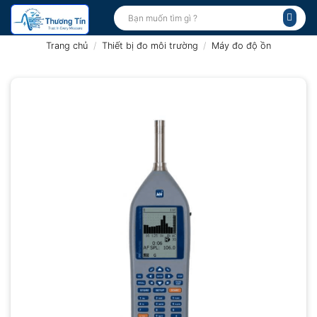
Bỏ
Tìm
kiếm:
qua
nội
Trang chủ
/
Thiết bị đo môi trường
/
Máy đo độ ồn
dung