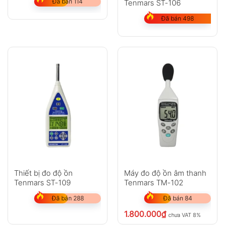
Đã bán 114
Tenmars ST-106
Đã bán 498
Thiết bị đo độ ồn
Máy đo độ ồn âm thanh
Tenmars ST-109
Tenmars TM-102
Đã bán 288
Đã bán 84
1.800.000
₫
chưa VAT 8%