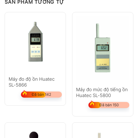
SẢN PHẨM TƯƠNG TỰ
Hỏi đáp
Anh
Chị
Máy đo độ ồn Huatec
SL-5866
Máy đo mức độ tiếng ồn
GỬI
Đã bán 142
Huatec SL-5800
Đã bán 150
Không có bình luận nào