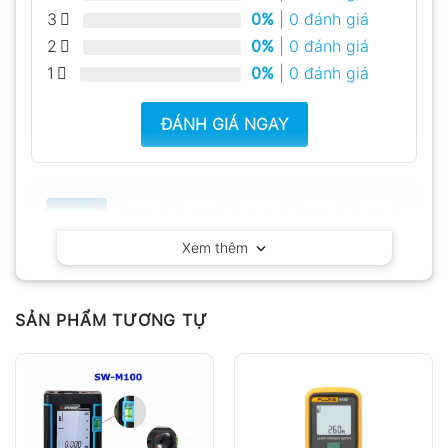
3
0%
| 0 đánh giá
2
0%
| 0 đánh giá
1
0%
| 0 đánh giá
ĐÁNH GIÁ NGAY
Tất cả
5
4
3
2
1
Xem thêm
Có video
Có ảnh
Chưa có đánh giá nào.
SẢN PHẨM TƯƠNG TỰ
Hỏi đáp