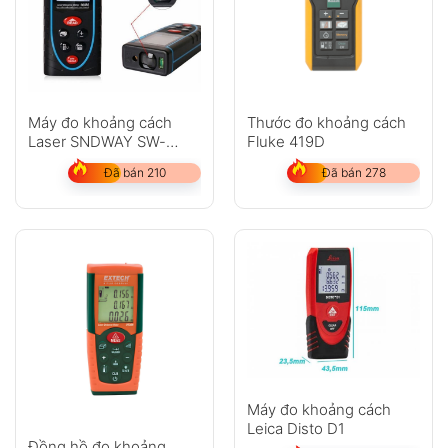
Anh
Chị
Máy đo khoảng cách
Thước đo khoảng cách
Laser SNDWAY SW-
Fluke 419D
M100
Đã bán 210
Đã bán 278
GỬI
Không có bình luận nào
Máy đo khoảng cách
Leica Disto D1
Đồng hồ đo khoảng