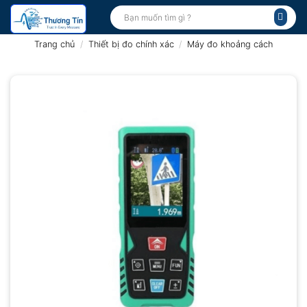
Bỏ
Tìm
kiếm:
qua
nội
Trang chủ
/
Thiết bị đo chính xác
/
Máy đo khoảng cách
dung