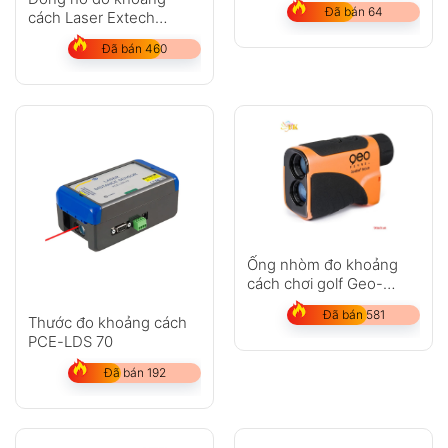
Đã bán 64
cách Laser Extech
DT300
Đã bán 460
Ống nhòm đo khoảng
cách chơi golf Geo-
Fennel GeoDist 600LR
Đã bán 581
Thước đo khoảng cách
PCE-LDS 70
Đã bán 192