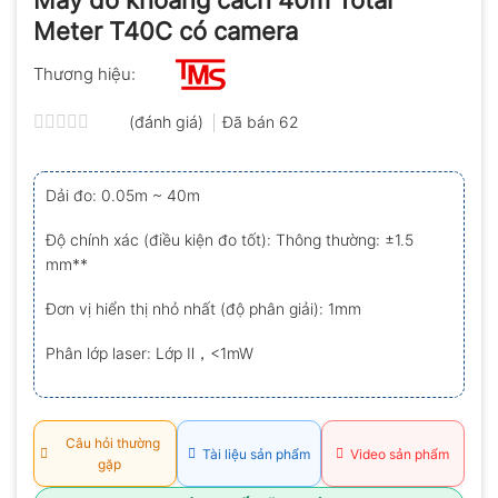
Meter T40C có camera
Thương hiệu:
(đánh giá)
Đã bán
62
Được
xếp
hạng
Dải đo: 0.05m ~ 40m
0.0
5
sao
Độ chính xác (điều kiện đo tốt): Thông thường: ±1.5
mm**
Đơn vị hiển thị nhỏ nhất (độ phân giải): 1mm
Phân lớp laser: Lớp Ⅱ，<1mW
Câu hỏi thường
Tài liệu sản phẩm
Video sản phẩm
gặp