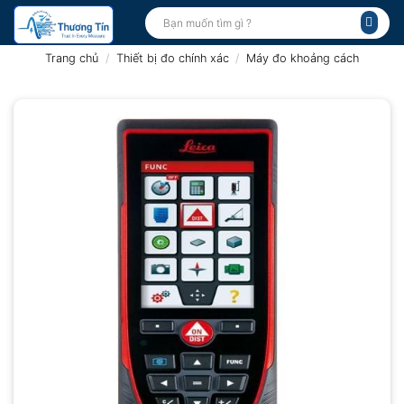
Bỏ
Tìm
kiếm:
qua
nội
Trang chủ
/
Thiết bị đo chính xác
/
Máy đo khoảng cách
dung