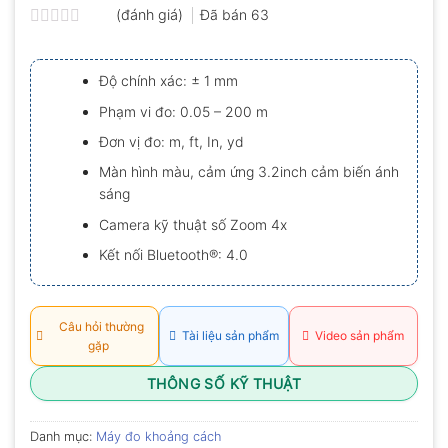
(đánh giá)
Đã bán
63
Được
xếp
hạng
Độ chính xác: ± 1 mm
0.0
5
Phạm vi đo: 0.05 – 200 m
sao
Đơn vị đo: m, ft, In, yd
Màn hình màu, cảm ứng 3.2inch cảm biến ánh
sáng
Camera kỹ thuật số Zoom 4x
Kết nối Bluetooth®: 4.0
Câu hỏi thường
Tài liệu sản phẩm
Video sản phẩm
gặp
THÔNG SỐ KỸ THUẬT
Danh mục:
Máy đo khoảng cách