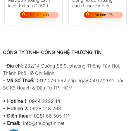
Máy đo khoảng cách
Đồng hồ đo khoảng
laser Extech DT500
cách Laser Extech
DT300
Đã bán 409
Đã bán 196
CÔNG TY TNHH CÔNG NGHỆ THƯƠNG TÍN
-
Địa chỉ:
232/14 Đường Số 9, phường Thông Tây Hội,
Thành Phố Hồ Chí Minh
-
Mã Số Thuế:
0312 076 692 cấp ngày 04/12/2012 bởi
Sở Kế Hoạch & Đầu Tư TP. HCM
•
Hotline 1
:
0944 2222 14
•
Hotline 2:
0928 218 268
• Điện thoại:
(028) 66 505 111
•
Email:
info@thuongtin.net