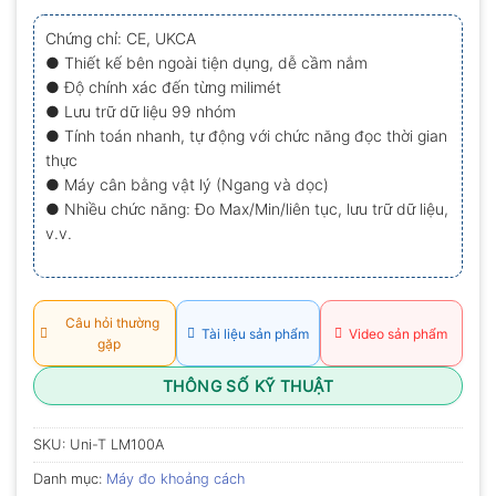
xếp
hạng
Chứng chỉ: CE, UKCA
0.0
● Thiết kế bên ngoài tiện dụng, dễ cầm nắm
5
sao
● Độ chính xác đến từng milimét
● Lưu trữ dữ liệu 99 nhóm
● Tính toán nhanh, tự động với chức năng đọc thời gian
thực
● Máy cân bằng vật lý (Ngang và dọc)
● Nhiều chức năng: Đo Max/Min/liên tục, lưu trữ dữ liệu,
v.v.
Câu hỏi thường
Tài liệu sản phẩm
Video sản phẩm
gặp
THÔNG SỐ KỸ THUẬT
SKU:
Uni-T LM100A
Danh mục:
Máy đo khoảng cách