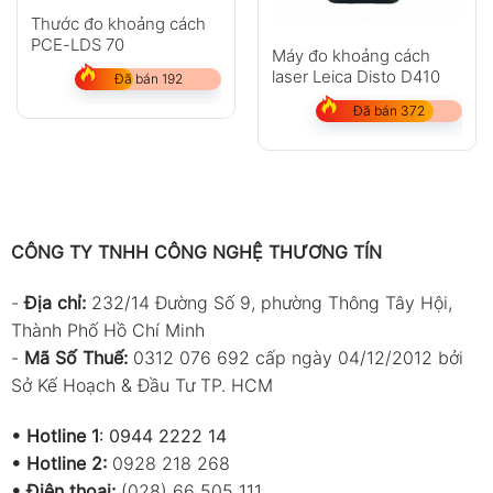
Thước đo khoảng cách
PCE-LDS 70
Máy đo khoảng cách
laser Leica Disto D410
Đã bán 192
Đã bán 372
CÔNG TY TNHH CÔNG NGHỆ THƯƠNG TÍN
-
Địa chỉ:
232/14 Đường Số 9, phường Thông Tây Hội,
Thành Phố Hồ Chí Minh
-
Mã Số Thuế:
0312 076 692 cấp ngày 04/12/2012 bởi
Sở Kế Hoạch & Đầu Tư TP. HCM
•
Hotline 1
:
0944 2222 14
•
Hotline 2:
0928 218 268
• Điện thoại:
(028) 66 505 111