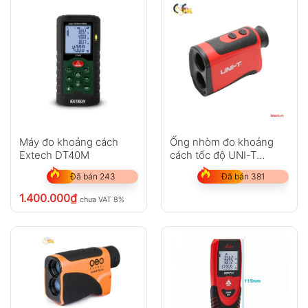
Máy đo khoảng cách
Ống nhòm đo khoảng
Extech DT40M
cách tốc độ UNI-T
LM600
Đã bán 243
Đã bán 381
1.400.000
₫
chưa VAT 8%