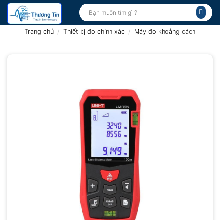
Bỏ
Tìm
kiếm:
qua
nội
Trang chủ
/
Thiết bị đo chính xác
/
Máy đo khoảng cách
dung