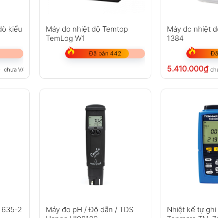
dò kiểu
Máy đo nhiệt độ Temtop
Máy đo nhiệt 
TemLog W1
1384
Đã bán 442
Đã
5.410.000
₫
₫
chưa VAT 8%
ch
o 635-2
Máy đo pH / Độ dẫn / TDS
Nhiệt kế tự ghi