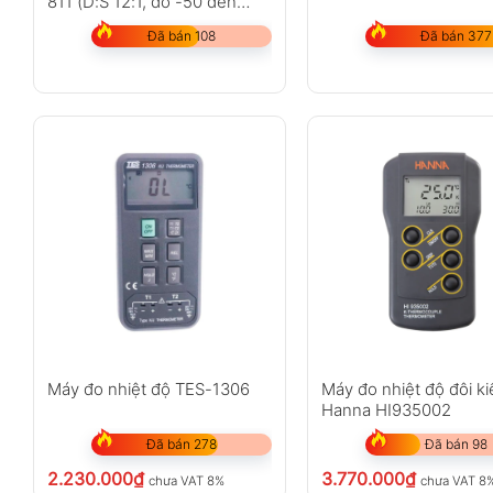
811 (D:S 12:1, đo -50 đến
550°C)
Đã bán 108
Đã bán 377
Máy đo nhiệt độ TES-1306
Máy đo nhiệt độ đôi ki
Hanna HI935002
Đã bán 278
Đã bán 98
2.230.000
₫
3.770.000
₫
chưa VAT 8%
chưa VAT 8