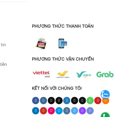
PHƯƠNG THỨC THANH TOÁN
tin
PHƯƠNG THỨC VẬN CHUYỂN
tiền
KẾT NỐI VỚI CHÚNG TÔI