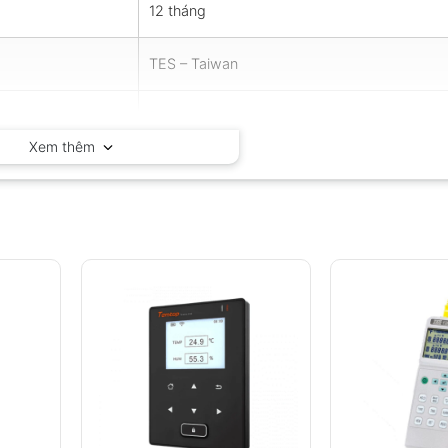
12 tháng
TES – Taiwan
Đài Loan
Xem thêm