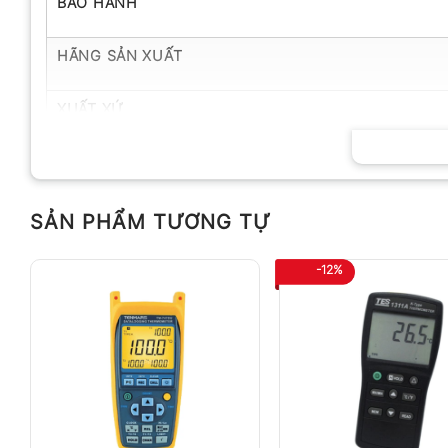
BẢO HÀNH
HÃNG SẢN XUẤT
XUẤT XỨ
SẢN PHẨM TƯƠNG TỰ
-12%