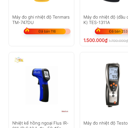
Máy đo ghi nhiệt độ Tenmars
Máy đo nhiệt độ (đầu 
TM-747DU
K) TES-1311A
Đã bán 116
Đã bán 253
1.500.000
₫
1.700.000
Nhiệt kế hồng ngoại Flus IR-
Máy đo nhiệt độ Test