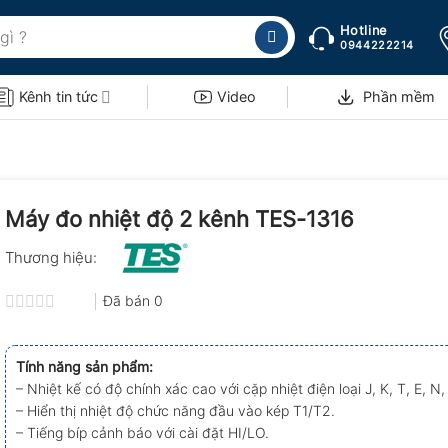
Hotline
0944222214
Kênh tin tức
Video
Phần mềm
Máy đo nhiệt độ 2 kênh TES-1316
Thương hiệu:
Đã bán
0
Được
xếp
hạng
Tính năng sản phẩm:
0.0
– Nhiệt kế có độ chính xác cao với cặp nhiệt điện loại J, K, T, E, N, 
5
sao
– Hiển thị nhiệt độ chức năng đầu vào kép T1/T2.
– Tiếng bíp cảnh báo với cài đặt HI/LO.