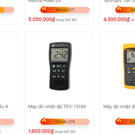
Hanna HI98129
Tenmars TM-7
Đã bán 271
Đã
5.000.000
₫
4.300.000
₫
chưa VAT 8%
ch
ểu K
Máy đo nhiệt độ TES-1319A
Máy đo nhiệt độ
Đã bán 276
Đã
1.600.000
₫
%
chưa VAT 8%