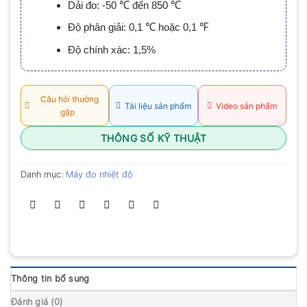
Dải đo:
-50 ℃ đến 850 ℃
0.0
5
Độ phân giải:
0,1 ℃ hoặc 0,1 ℉
sao
Độ chính xác:
1,5%
Câu hỏi thường
Tài liệu sản phẩm
Video sản phẩm
gặp
THÔNG SỐ KỸ THUẬT
Danh mục:
Máy đo nhiệt độ
Thông tin bổ sung
Đánh giá (0)