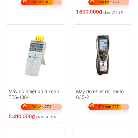
Đã bán 303
Đã bán 276
1.600.000
₫
chưa VAT 8%
Máy đo nhiệt độ 4 kênh
Máy đo nhiệt độ Testo
TES-1384
635-2
Đã bán 273
Đã bán 377
5.410.000
₫
chưa VAT 8%