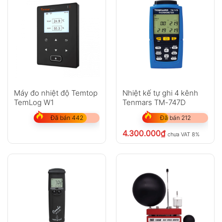
Máy đo nhiệt độ Temtop
Nhiệt kế tự ghi 4 kênh
TemLog W1
Tenmars TM-747D
Đã bán 442
Đã bán 212
4.300.000
₫
chưa VAT 8%