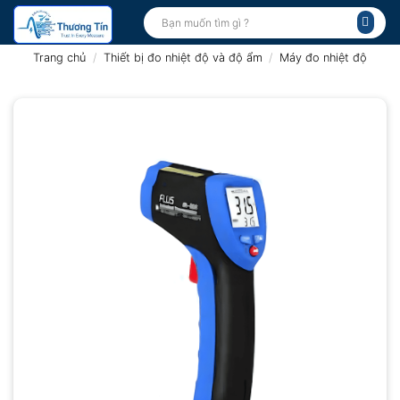
Bỏ
Tìm
kiếm:
qua
nội
Trang chủ
/
Thiết bị đo nhiệt độ và độ ẩm
/
Máy đo nhiệt độ
dung