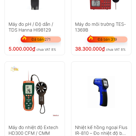
Máy đo pH / Độ dẫn /
Máy đo môi trường TES-
TDS Hanna HI98129
1369B
Đã bán 271
Đã bán 319
5.000.000
₫
38.300.000
₫
chưa VAT 8%
chưa VAT 8%
Máy đo nhiệt độ Extech
Nhiệt kế hồng ngoại Flus
HD300 CFM / CMM
IR-810 – Đo nhiệt độ bề