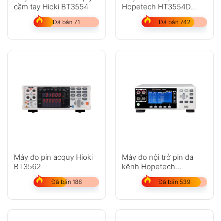
cầm tay Hioki BT3554
Hopetech HT3554D
0,00001V ~ 1000,00V
Đã bán 71
Đã bán 742
Máy đo pin acquy Hioki
Máy đo nội trở pin đa
BT3562
kênh Hopetech
HT3563A-12
Đã bán 186
Đã bán 539