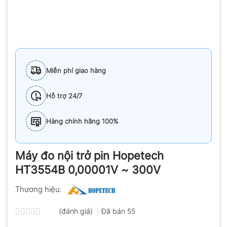
Miễn phí giao hàng
Hỗ trợ 24/7
Hàng chính hãng 100%
Máy đo nội trở pin Hopetech
HT3554B 0,00001V ~ 300V
Thương hiệu:
(đánh giá)
Đã bán
55
Được