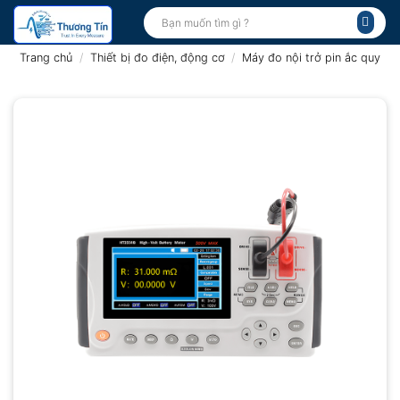
Bỏ
Tìm
kiếm:
qua
nội
Trang chủ
/
Thiết bị đo điện, động cơ
/
Máy đo nội trở pin ắc quy
dung