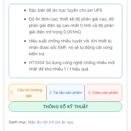
xếp
hạng
Đặc biệt để đo trực tuyến cho pin UPS
0.0
5
Độ ổn định cao, thiết kế độ phân giải cao, độ
sao
phân giải điện áp cao nhất 0,1mV và độ phân
giải điện trở trong 0,001mΩ
Hiệu suất chống nhiễu tuyệt vời. Khi thiết bị
nhận được sốc EMF, nó sẽ tự động cắt vòng
kiểm tra.
HT3554 Sử dụng công nghệ chống nhiễu mới
nhất để khử nhiễu 1 / f hiệu quả
Câu hỏi thường
Tài liệu sản phẩm
Video sản phẩm
gặp
THÔNG SỐ KỸ THUẬT
Danh mục:
Máy đo nội trở pin ắc quy