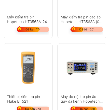
Máy kiểm tra pin
Máy kiểm tra pin cao áp
Hopetech HT3563A-24
Hopetech HT3563A (0-
300V)
Đã bán 174
Đã bán 201
Thiết bị kiểm tra pin
Máy đo nội trở pin ắc
Fluke BT521
quy đa kênh Hopetech
HT3563-12
Đã bán 273
Đã bán 388