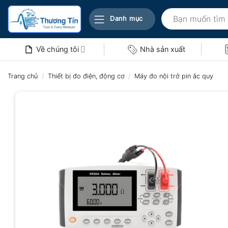
Bỏ
Tìm
qua
Danh mục
kiếm:
nội
dung
Về chúng tôi
Nhà sản xuất
Trang chủ
/
Thiết bị đo điện, động cơ
/
Máy đo nội trở pin ắc quy