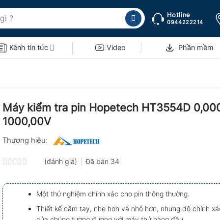
Hotline
0944222214
Kênh tin tức
Video
Phần mềm
Máy kiểm tra pin Hopetech HT3554D 0,00
1000,00V
Thương hiệu:
(đánh giá)
Đã bán
34
Được
xếp
hạng
Một thử nghiệm chính xác cho pin thông thường.
0.0
5
Thiết kế cầm tay, nhẹ hơn và nhỏ hơn, nhưng độ chính xá
sao
của chúng tương đương với máy thử hàng đầu.