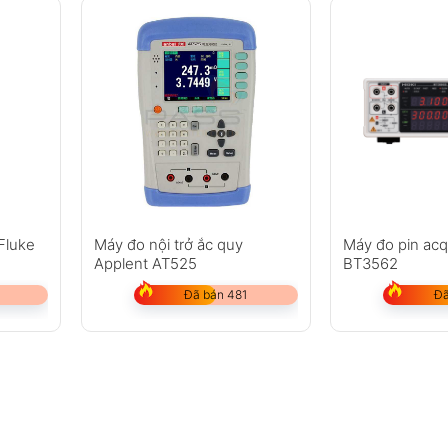
Fluke
Máy đo nội trở ắc quy
Máy đo pin acq
Applent AT525
BT3562
Đã bán 481
Đã