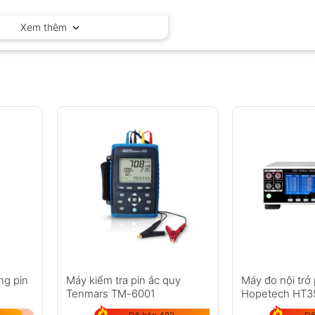
Hopetech – China
Xem thêm
ng pin
Máy kiểm tra pin ắc quy
Máy đo nội trở
Tenmars TM-6001
Hopetech HT3