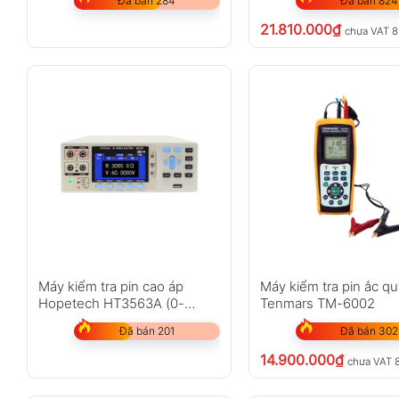
Đã bán 284
Đã bán 824
21.810.000
₫
chưa VAT 
Máy kiểm tra pin cao áp
Máy kiểm tra pin ắc q
Hopetech HT3563A (0-
Tenmars TM-6002
300V)
Đã bán 201
Đã bán 302
14.900.000
₫
chưa VAT 