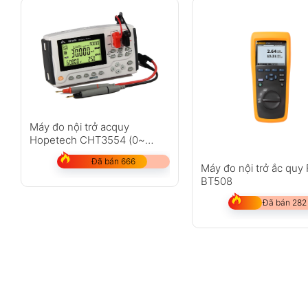
Máy đo nội trở acquy
Hopetech CHT3554 (0~
3.3Ω; 0.5% )
Đã bán 666
Máy đo nội trở ắc quy 
BT508
Đã bán 282