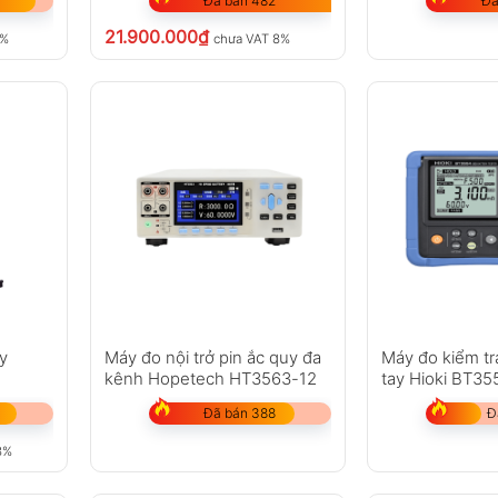
Đã bán 482
Đã
21.900.000
₫
8%
chưa VAT 8%
uy
Máy đo nội trở pin ắc quy đa
Máy đo kiểm tr
kênh Hopetech HT3563-12
tay Hioki BT35
Đã bán 388
Đ
8%