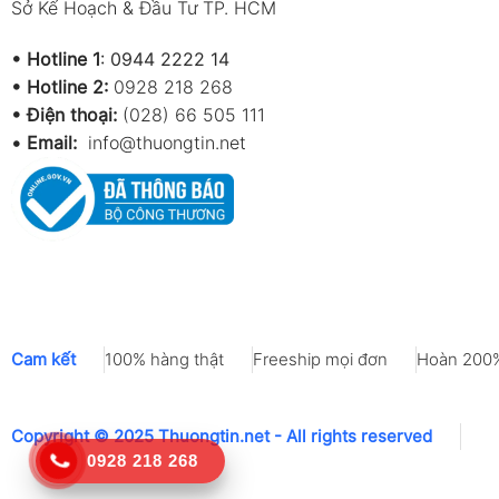
Sở Kế Hoạch & Đầu Tư TP. HCM
•
Hotline 1
:
0944 2222 14
•
Hotline 2:
0928 218 268
• Điện thoại:
(028) 66 505 111
•
Email:
info@thuongtin.net
Cam kết
100% hàng thật
Freeship mọi đơn
Hoàn 200%
Copyright © 2025 Thuongtin.net - All rights reserved
0928 218 268