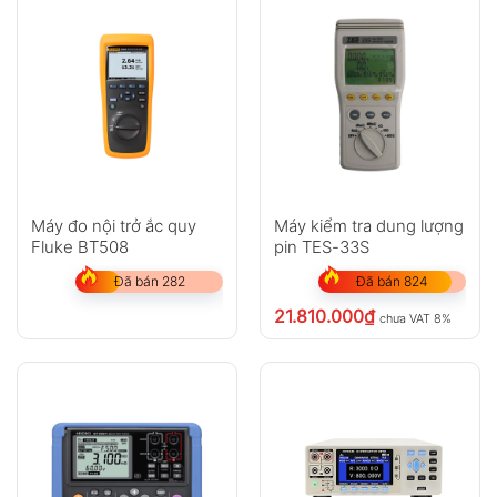
Máy đo nội trở ắc quy
Máy kiểm tra dung lượng
Fluke BT508
pin TES-33S
Đã bán 282
Đã bán 824
21.810.000
₫
chưa VAT 8%