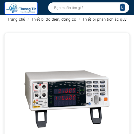
Bỏ
Tìm
kiếm:
qua
nội
Trang chủ
/
Thiết bị đo điện, động cơ
/
Thiết bị phân tích ắc quy
dung