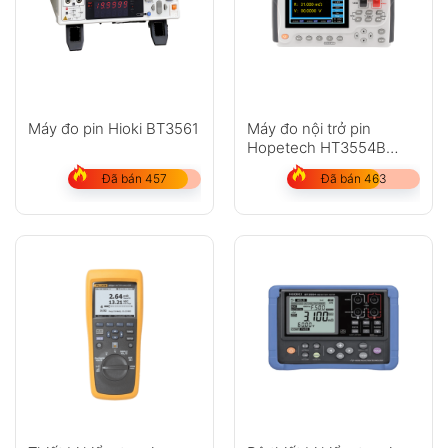
Máy đo pin Hioki BT3561
Máy đo nội trở pin
Hopetech HT3554B
0,00001V ~ 300V
Đã bán 457
Đã bán 463