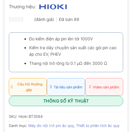
Thương hiệu:
(đánh giá)
Đã bán
89
Được
xếp
hạng
Đo kiểm điện áp pin lên tới 1000V
0.0
5
Kiểm tra dây chuyền sản xuất các gói pin cao
sao
áp cho EV, PHEV
Thang nội trở rộng từ 0.1 μΩ đến 3000 Ω
Câu hỏi thường
Tài liệu sản phẩm
Video sản phẩm
gặp
THÔNG SỐ KỸ THUẬT
SKU:
Hioki BT3564
Danh mục:
Máy đo nội trở pin ắc quy
,
Thiết bị phân tích ắc quy