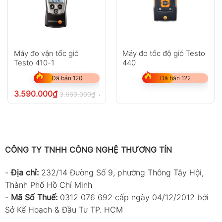
giải
đo
CFM
0–
0.001–100
0.001–
(ft³/min)
999900
9999
CMM
0–
0.001–100
0.001–
Máy đo vận tốc gió
Máy đo tốc độ gió Testo
(m³/min)
999900
9999
Testo 410-1
440
Đã bán 120
Đã bán 122
Bảng chuyển đổi đơn vị gió
3.590.000
₫
3.660.000
₫
chưa VAT 8%
m/s
ft/min
knots
km/h
mph
1 m/s
1
196.87
1.944
3.60
2.24
1
0.00508
1
0.00987
0.01829
0.0113
CÔNG TY TNHH CÔNG NGHỆ THƯƠNG TÍN
ft/min
1
0.5144
101.27
1
1.8519
1.1523
-
Địa chỉ:
232/14 Đường Số 9, phường Thông Tây Hội,
knot
Thành Phố Hồ Chí Minh
-
Mã Số Thuế:
0312 076 692 cấp ngày 04/12/2012 bởi
1
0.2778
54.69
0.54
1
0.622
km/h
Sở Kế Hoạch & Đầu Tư TP. HCM