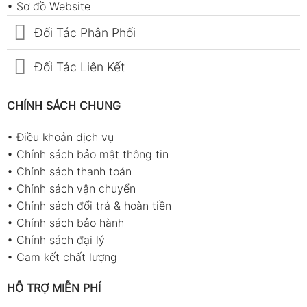
•
Sơ đồ Website
xuất.
Đối Tác Phân Phối
Kỹ thuật công nghiệp: kiểm tra tốc độ gió
tại quạt công nghiệp, hệ thống hút – cấp
Đối Tác Liên Kết
khí.
Nghiên cứu – học thuật: đo khảo sát dòng
CHÍNH SÁCH CHUNG
khí tốc độ thấp, đo trong kênh gió.
Điện – điện tử: đánh giá hệ thống làm mát
•
Điều khoản dịch vụ
thiết bị và tủ điện.
•
Chính sách bảo mật thông tin
•
Chính sách thanh toán
Phụ kiện sản phẩm
•
Chính sách vận chuyển
•
Chính sách đổi trả & hoàn tiền
Host × 1
•
Chính sách bảo hành
Đầu dò (Probe) × 1
•
Chính sách đại lý
Hộp màu (Color box) × 1
•
Cam kết chất lượng
Hướng dẫn sử dụng × 1
HỖ TRỢ MIỄN PHÍ