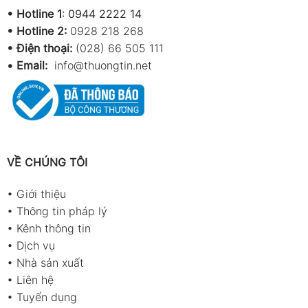
1
0.4464
87.89
0.8679
1.6071
1
•
Hotline 1
:
0944 2222 14
mph
•
Hotline 2:
0928 218 268
• Điện thoại:
(028) 66 505 111
Phạm vi đo nhiệt độ gió (Wind Temperature
•
Email:
info@thuongtin.net
Range)
Đơn vị
Thang đo
Độ phân giải
Độ chính xác
°C
0.0–45.0
0.1
±1.0°C
°F
32.0–113.0
0.1
±1.8°F
VỀ CHÚNG TÔI
•
Giới thiệu
•
Thông tin pháp lý
Ứng dụng sản phẩm
•
Kênh thông tin
HVAC: đo tốc độ gió trong ống gió, kiểm
•
Dịch vụ
tra lưu lượng hệ thống điều hòa.
•
Nhà sản xuất
•
Liên hệ
Môi trường – thông gió: đánh giá luồng khí
•
Tuyển dụng
trong phòng, phòng sạch, khu vực sản