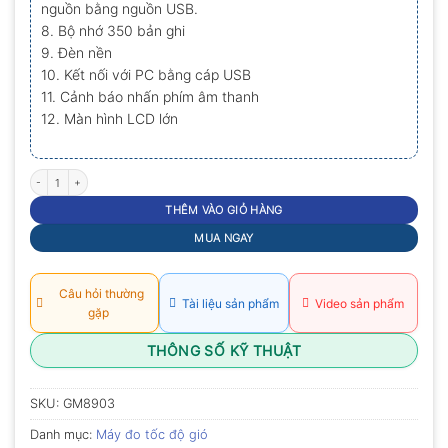
nguồn bằng nguồn USB.
8. Bộ nhớ 350 bản ghi
9. Đèn nền
10. Kết nối với PC bằng cáp USB
11. Cảnh báo nhấn phím âm thanh
12. Màn hình LCD lớn
Máy đo tốc độ gió Benetech GM8903 số lượng
THÊM VÀO GIỎ HÀNG
MUA NGAY
Câu hỏi thường
Tài liệu sản phẩm
Video sản phẩm
gặp
THÔNG SỐ KỸ THUẬT
SKU:
GM8903
Danh mục:
Máy đo tốc độ gió