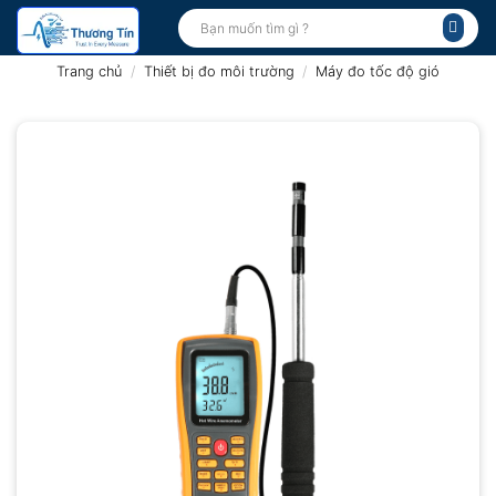
Bỏ
Tìm
kiếm:
qua
nội
Trang chủ
/
Thiết bị đo môi trường
/
Máy đo tốc độ gió
dung