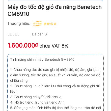
Máy đo tốc độ gió đa năng Benetech
GM8910
Thương hiệu:
Đã bán
0
Được
1.600.000
xếp
₫
chưa VAT 8%
hạng
0.0
5
Tính năng chính máy Benetech GM8910:
sao
1. Chức năng đo: đo các giá trị nhiệt độ, độ ẩm, gió lạnh,
điểm sương, tốc độ gió, áp suất khí quyển, độ cao và độ
chiếu sáng;
2. Chức năng lưu dữ liệu: lưu thủ công và tự động ghi dữ
liệu;
3. Chức năng chuyển đổi đơn vị;
4. Hỗ trợ tiếng Trung và tiếng Anh;
5. Sử dụng màn hình hiển thị tinh thể lỏng ma trận để nội