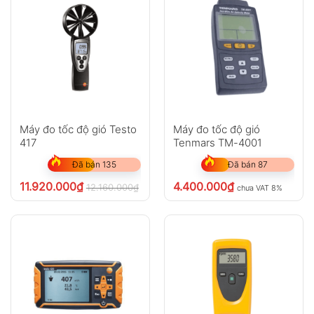
Độ cao
-500 ~
1 m
–
1
(Altitude)
9000 m
giây
Độ rọi
0 ~
1 Lux
±3%
1
(Illumination)
55000
giây
Lux
Kích thước
48 × 21.2
–
–
–
× 122 mm
Máy đo tốc độ gió Testo
Máy đo tốc độ gió
417
Tenmars TM-4001
Đã bán 135
Đã bán 87
11.920.000
₫
4.400.000
₫
12.160.000
₫
chưa VAT 8%
chưa VAT 8%
Ứng dụng sản phẩm
HVAC: kiểm tra hệ thống điều hòa, đánh
giá tốc độ gió ống gió, lưu lượng và chất
lượng môi trường.
Khí tượng – môi trường: khảo sát vi khí hậu,
đo điểm sương, áp suất và gió ngoài trời.