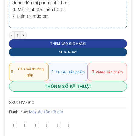
dung hiển thị phong phú hơn;
6. Màn hình đèn nền LCD;
7. Hiển thị mức pin
Máy đo tốc độ gió đa năng Benetech GM8910 số lượng
THÊM VÀO GIỎ HÀNG
MUA NGAY
Câu hỏi thường
Tài liệu sản phẩm
Video sản phẩm
gặp
THÔNG SỐ KỸ THUẬT
SKU:
GM8910
Danh mục:
Máy đo tốc độ gió