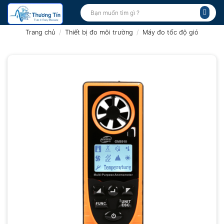
Bỏ
Tìm
kiếm:
qua
nội
Trang chủ
/
Thiết bị đo môi trường
/
Máy đo tốc độ gió
dung