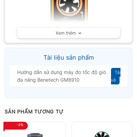
Xem thêm
Tài liệu sản phẩm
Hướng dẫn sử dụng máy đo tốc độ gió
Tải
đa năng Benetech GM8910
về
Benetech GM8910
SẢN PHẨM TƯƠNG TỰ
Vì sao nên chọn Benetech GM8910?
Đa chức năng trong một thiết bị, giúp tiết
-2%
kiệm chi phí đầu tư.