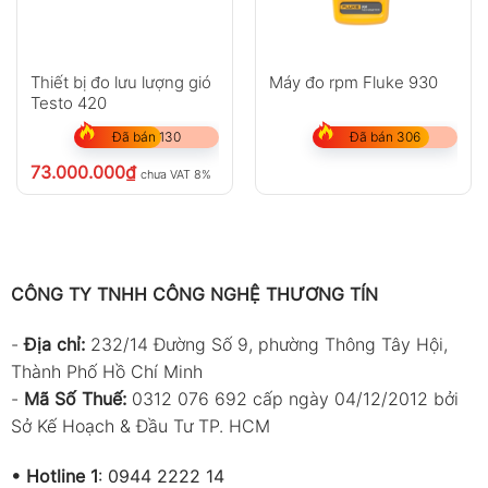
Nông nghiệp – nhà kính: theo dõi nhiệt độ,
độ ẩm, ánh sáng và gió để tối ưu điều kiện
canh tác.
Thiết bị đo lưu lượng gió
Máy đo rpm Fluke 930
Kỹ thuật công nghiệp: kiểm tra thông gió
Testo 420
nhà xưởng, tốc độ quạt, lưu lượng khí.
Đã bán 130
Đã bán 306
Nghiên cứu & giáo dục: sử dụng trong thí
73.000.000
₫
chưa VAT 8%
nghiệm, đo đạc hiện trường, phân tích môi
trường.
Outdoor – dã ngoại: đánh giá điều kiện thời
tiết thực tế như gió, độ cao, nhiệt độ, ánh
CÔNG TY TNHH CÔNG NGHỆ THƯƠNG TÍN
sáng.
-
Địa chỉ:
232/14 Đường Số 9, phường Thông Tây Hội,
Bộ sản phẩm đi kèm
Thành Phố Hồ Chí Minh
-
Mã Số Thuế:
0312 076 692 cấp ngày 04/12/2012 bởi
Host (thiết bị đo)*1
Sở Kế Hoạch & Đầu Tư TP. HCM
Hộp màu (Color box)*1
•
Hotline 1
:
0944 2222 14
Hướng dẫn sử dụng*1