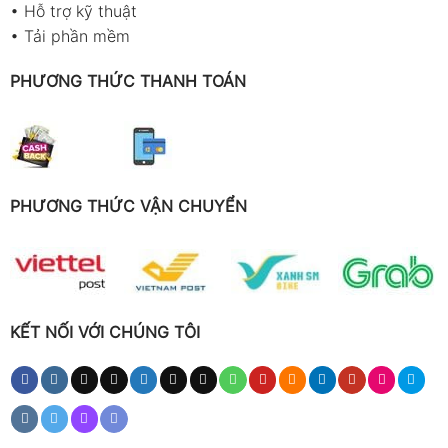
•
Hỗ trợ kỹ thuật
chập chờn → kiểm tra lại
•
Tải phần mềm
pin.
Khi bật nguồn, theo dõi máy
PHƯƠNG THỨC THANH TOÁN
có hiển thị các thông số
đúng hay bị nhảy số bất
thường.
Bất kỳ dấu hiệu bất thường nào về màn hình, nguồn
PHƯƠNG THỨC VẬN CHUYỂN
hoặc cảm biến đều có thể ảnh hưởng trực tiếp đến
giá trị đo.
Bước 2: Chọn vị trí đo phù hợp
KẾT NỐI VỚI CHÚNG TÔI
Khi đo tốc độ gió, đặt máy ở hướng vuông
góc với luồng gió, cánh quạt hướng trực
diện về phía nguồn gió.
Tránh đo gần tường, sát cửa gió hoặc nơi