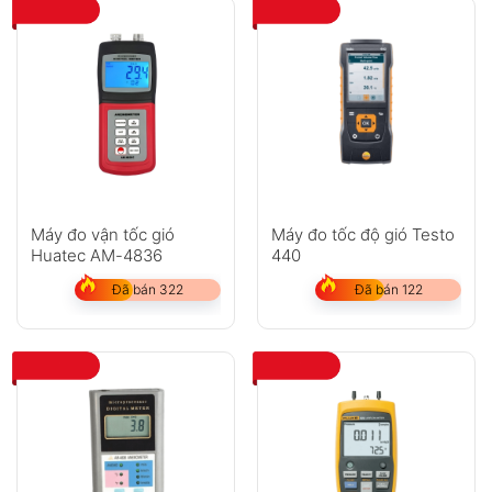
Hỏi đáp
Anh
Chị
Máy đo vận tốc gió
Máy đo tốc độ gió Testo
Huatec AM-4836
440
GỬI
Đã bán 322
Đã bán 122
Không có bình luận nào