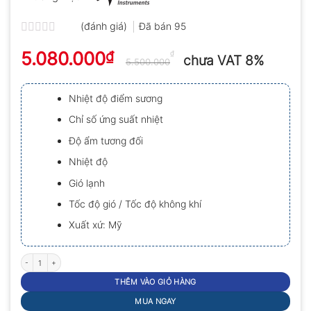
(đánh giá)
Đã bán
95
Được
5.080.000
₫
xếp
₫
chưa VAT 8%
5.500.000
hạng
0.0
5
Nhiệt độ điểm sương
sao
Chỉ số ứng suất nhiệt
Độ ẩm tương đối
Nhiệt độ
Gió lạnh
Tốc độ gió / Tốc độ không khí
Xuất xứ: Mỹ
Máy đo vi khí hậu Kestrel 3000HS số lượng
THÊM VÀO GIỎ HÀNG
MUA NGAY