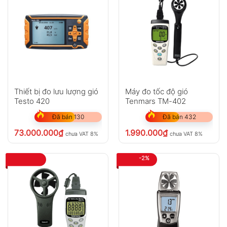
Thiết bị đo lưu lượng gió
Máy đo tốc độ gió
Testo 420
Tenmars TM-402
Đã bán 130
Đã bán 432
73.000.000
₫
1.990.000
₫
chưa VAT 8%
chưa VAT 8%
-2%