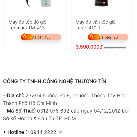
Máy đo tốc độ gió
Máy đo vận tốc gió
Tenmars TM-413
Testo 410-1
Đã bán 153
Đã bán 120
3.590.000
₫
3.660.000
₫
chưa
CÔNG TY TNHH CÔNG NGHỆ THƯƠNG TÍN
-
Địa chỉ:
232/14 Đường Số 9, phường Thông Tây Hội,
Thành Phố Hồ Chí Minh
-
Mã Số Thuế:
0312 076 692 cấp ngày 04/12/2012 bởi
Sở Kế Hoạch & Đầu Tư TP. HCM
•
Hotline 1
:
0944 2222 14