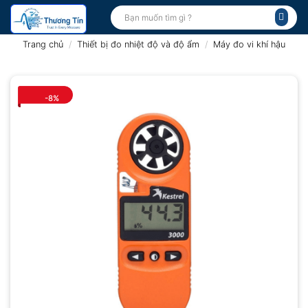
Bỏ
Tìm
kiếm:
qua
nội
Trang chủ
/
Thiết bị đo nhiệt độ và độ ẩm
/
Máy đo vi khí hậu
dung
-8%