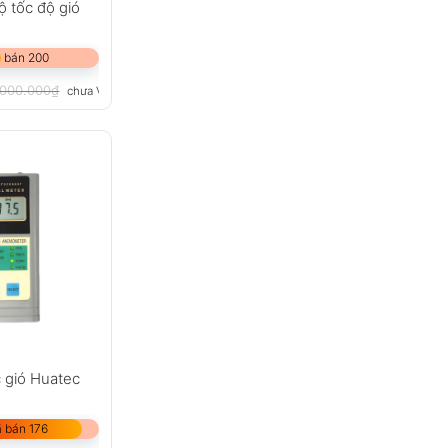
ộ tốc độ gió
 bán 200
.000.000
₫
chưa VAT 8%
 gió Huatec
 bán 176