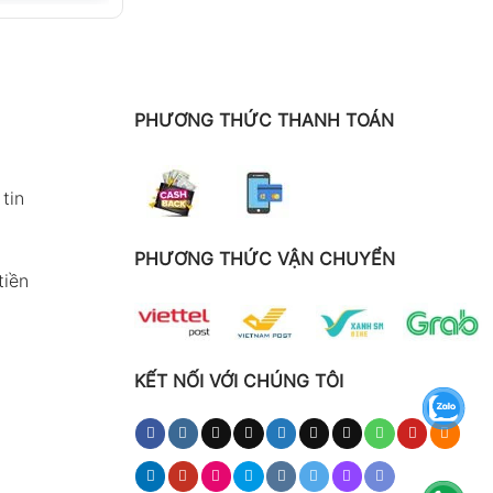
PHƯƠNG THỨC THANH TOÁN
tin
PHƯƠNG THỨC VẬN CHUYỂN
tiền
KẾT NỐI VỚI CHÚNG TÔI