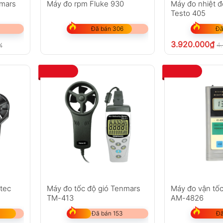
nmars
Máy đo rpm Fluke 930
Máy đo nhiệt đ
Testo 405
Đã bán 306
Đã
3.920.000
₫
4
%
atec
Máy đo tốc độ gió Tenmars
Máy đo vận tốc
TM-413
AM-4826
Đã bán 153
Đã