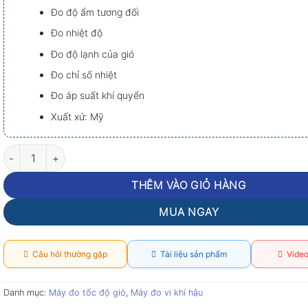
Đo độ ẩm tương đối
Đo nhiệt độ
Đo độ lạnh của gió
Đo chỉ số nhiệt
Đo áp suất khí quyển
Xuất xứ: Mỹ
Máy đo vi khí hậu Kestrel 3500 số lượng
THÊM VÀO GIỎ HÀNG
MUA NGAY
Câu hỏi thường gặp
Tài liệu sản phẩm
Video
Danh mục:
Máy đo tốc độ gió
,
Máy đo vi khí hậu