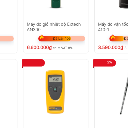
i
Máy đo gió nhiệt độ Extech
Máy đo vận tốc
AN300
410-1
Đã bán 106
Đã
6.600.000
₫
3.590.000
₫
3
chưa VAT 8%
-2%