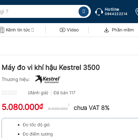
Hotline
0944222214
Kênh tin tức
Video
Phần mềm
Máy đo vi khí hậu Kestrel 3500
Thương hiệu:
(đánh giá)
Đã bán
117
Được
5.080.000
₫
xếp
₫
chưa VAT 8%
5.500.000
hạng
0.0
5
Đo tốc độ gió
sao
Đo điểm sương