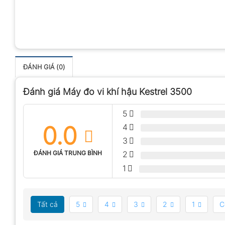
ĐÁNH GIÁ (0)
Đánh giá Máy đo vi khí hậu Kestrel 3500
5
0.0
4
3
ĐÁNH GIÁ TRUNG BÌNH
2
1
Tất cả
5
4
3
2
1
C