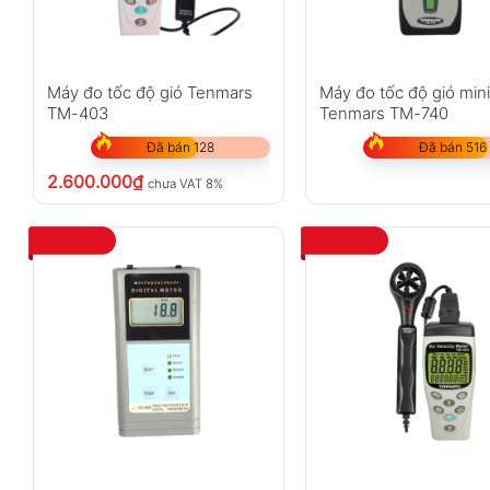
Máy đo tốc độ gió Tenmars
Máy đo tốc độ gió min
TM-403
Tenmars TM-740
Đã bán 128
Đã bán 516
2.600.000
₫
chưa VAT 8%