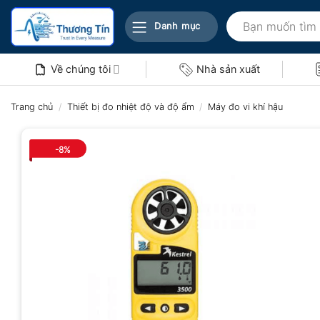
Bỏ
Tìm
qua
Danh mục
kiếm:
nội
dung
Về chúng tôi
Nhà sản xuất
Trang chủ
/
Thiết bị đo nhiệt độ và độ ẩm
/
Máy đo vi khí hậu
-8%