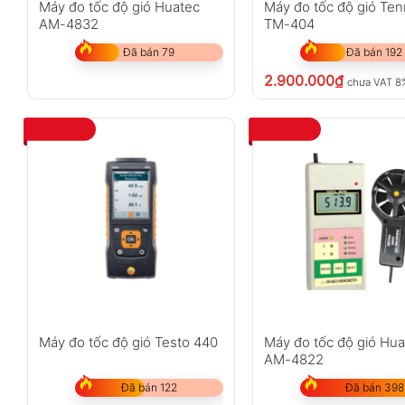
Máy đo tốc độ gió Huatec
Máy đo tốc độ gió Te
AM-4832
TM-404
Đã bán 79
Đã bán 192
2.900.000
₫
chưa VAT 8
Máy đo tốc độ gió Testo 440
Máy đo tốc độ gió Hu
AM-4822
Đã bán 122
Đã bán 398