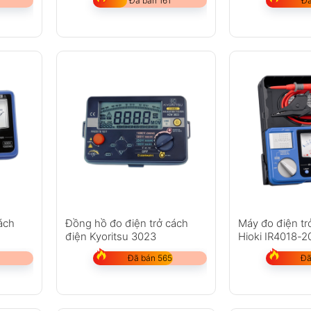
Đã bán 161
Đã
ách
Đồng hồ đo điện trở cách
Máy đo điện tr
điện Kyoritsu 3023
Hioki IR4018-2
Đã bán 565
Đã