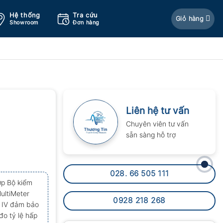
Hệ thống
Tra cứu
Giỏ hàng
Showroom
Đơn hàng
Liên hệ tư vấn
Chuyên viên tư vấn
sẵn sàng hỗ trợ
028. 66 505 111
ợp Bộ kiểm
ultiMeter
0928 218 268
T IV đảm bảo
o tỷ lệ hấp