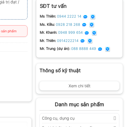
á trị đạt /
SĐT tư vấn
Ms Thiên:
0944 2222 14
Ms. Kiều:
0928 218 268
 sản phẩm
Mr. Khanh:
0948 999 654
Mr. Thiên:
0914222214
Mr. Trung (dự án):
088 8888 449
Thông số kỹ thuật
Xem chi tiết
Danh mục sản phẩm
Công cụ, dụng cụ