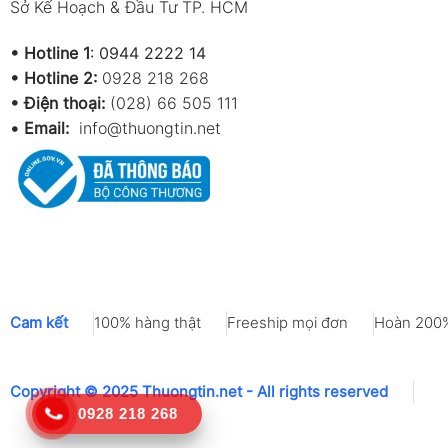
Sở Kế Hoạch & Đầu Tư TP. HCM
•
Hotline 1
:
0944 2222 14
•
Hotline 2:
0928 218 268
• Điện thoại:
(028) 66 505 111
•
Email:
info@thuongtin.net
Cam kết
100% hàng thật
Freeship mọi đơn
Hoàn 200%
Copyright © 2025 Thuongtin.net - All rights reserved
0928 218 268