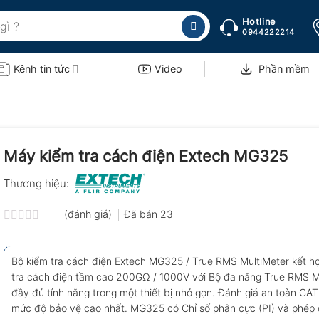
Hotline
0944222214
Kênh tin tức
Video
Phần mềm
Máy kiểm tra cách điện Extech MG325
Thương hiệu:
(đánh giá)
Đã bán
23
Được
xếp
hạng
Bộ kiểm tra cách điện Extech MG325 / True RMS MultiMeter kết h
0.0
tra cách điện tầm cao 200GΩ / 1000V với Bộ đa năng True RMS M
5
sao
đầy đủ tính năng trong một thiết bị nhỏ gọn. Đánh giá an toàn CA
mức độ bảo vệ cao nhất. MG325 có Chỉ số phân cực (PI) và phép đ