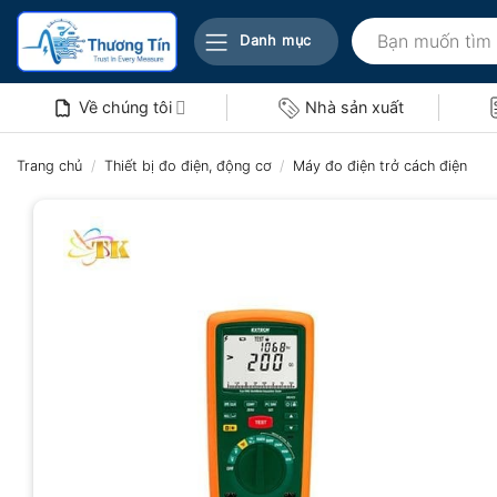
Bỏ
Tìm
qua
Danh mục
kiếm:
nội
dung
Về chúng tôi
Nhà sản xuất
Trang chủ
/
Thiết bị đo điện, động cơ
/
Máy đo điện trở cách điện