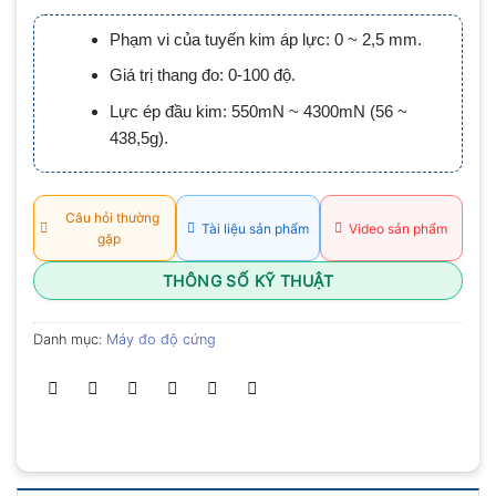
xếp
hạng
Phạm vi của tuyến kim áp lực: 0 ~ 2,5 mm.
0.0
5
Giá trị thang đo: 0-100 độ.
sao
Lực ép đầu kim: 550mN ~ 4300mN (56 ~
438,5g).
Câu hỏi thường
Tài liệu sản phẩm
Video sản phẩm
gặp
THÔNG SỐ KỸ THUẬT
Danh mục:
Máy đo độ cứng