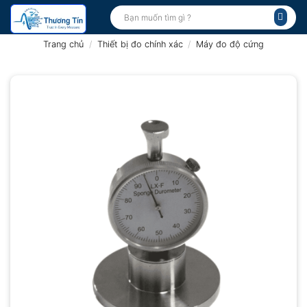
Bỏ
Tìm
kiếm:
qua
nội
Trang chủ
/
Thiết bị đo chính xác
/
Máy đo độ cứng
dung