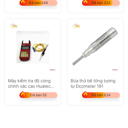
Đã bán 249
Đã bán 224
Máy kiểm tra độ cứng
Búa thử bê tông tương
chính xác cao Huatec
tự Elcometer 181
RHL160
Đã bán 55
Đã bán 334