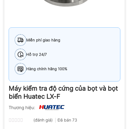
Miễn phí giao hàng
Hỗ trợ 24/7
Hàng chính hãng 100%
Máy kiểm tra độ cứng của bọt và bọt
biển Huatec LX-F
Thương hiệu:
(đánh giá)
Đã bán
73
Được