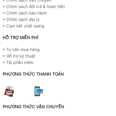
•
Chính sách vận chuyển
•
Chính sách đổi trả & hoàn tiền
Bàn thử/giá đỡ đo
•
Chính sách bảo hành
Bộ giao tiếp USB kèm phần mềm
•
Chính sách đại lý
Bộ giao tiếp Bluetooth kèm phần mềm
•
Cam kết chất lượng
Cách sử dụng Huatec HT-6510D đúng
HỖ TRỢ MIỄN PHÍ
cách
•
Tư vấn mua hàng
Trong các hoạt động kiểm tra chất lượng nhựa
•
Hỗ trợ kỹ thuật
cứng, epoxy hay vật liệu kỹ thuật có độ cứng cao,
•
Tải phần mềm
việc sử dụng
máy kiểm tra độ cứng Huatec HT-
6510D
đúng quy trình sẽ giúp kết quả đo ổn định
PHƯƠNG THỨC THANH TOÁN
và hạn chế sai số. Thao tác kiểm tra trước khi đo,
hiệu chuẩn định kỳ và lựa chọn đúng vị trí đo là
những yếu tố quan trọng giúp thiết bị phát huy tối
đa độ chính xác theo tiêu chuẩn Shore D.
PHƯƠNG THỨC VẬN CHUYỂN
Quy trình kiểm tra máy