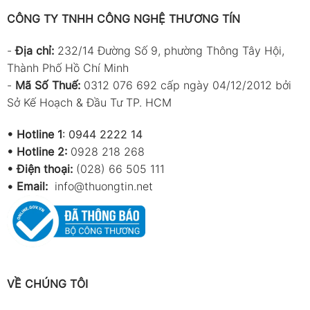
Khối lượng
173 g
CÔNG TY TNHH CÔNG NGHỆ THƯƠNG TÍN
(không gồm
đầu đo)
-
Địa chỉ:
232/14 Đường Số 9, phường Thông Tây Hội,
Thành Phố Hồ Chí Minh
Ứng dụng sản phẩm
-
Mã Số Thuế:
0312 076 692 cấp ngày 04/12/2012 bởi
Kiểm tra độ cứng của nhựa cứng, nhựa kỹ
Sở Kế Hoạch & Đầu Tư TP. HCM
thuật
•
Hotline 1
:
0944 2222 14
Đo độ cứng vật liệu epoxy, resin công
•
Hotline 2:
0928 218 268
nghiệp
• Điện thoại:
(028) 66 505 111
Kiểm tra tấm Formica, laminate và vật liệu
•
Email:
info@thuongtin.net
composite
Đánh giá độ cứng mica acrylic (Plexiglas)
Kiểm tra chất lượng sản phẩm trong ngành
nhựa
VỀ CHÚNG TÔI
Ứng dụng trong phòng thí nghiệm vật liệu