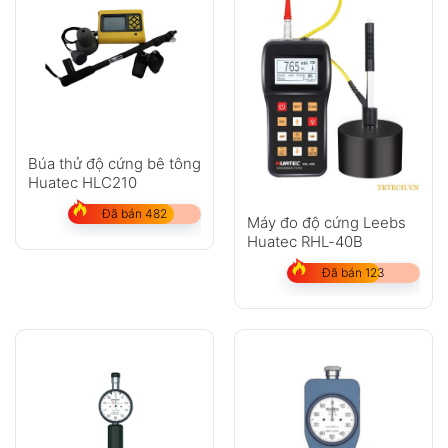
Độ phân giải cao
0,1 HD
Sai số đo nhỏ hơn
1% H
Đặc điểm nổi bật
Ứng dụng mạch vi xử lý LSI cho kết quả ổn
định
Búa thử độ cứng bê tông
Bộ dao động thạch anh giúp nâng cao độ
Huatec HLC210
chính xác
Đã bán 482
Máy đo độ cứng Leebs
Tuân thủ ASTM D2240, DIN 53505, ISO
Huatec RHL-40B
868, ISO 7619
Đã bán 123
Hiệu chuẩn nhanh bằng phím ZERO và
CAL
Hỗ trợ kiểm tra độ cứng trực tiếp tại hiện
trường
Màn hình LCD rõ nét, dễ quan sát