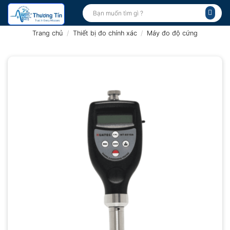
Bỏ
Tìm
kiếm:
qua
nội
Trang chủ
/
Thiết bị đo chính xác
/
Máy đo độ cứng
dung