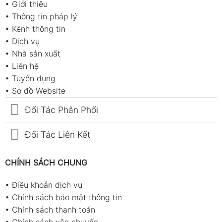
Hỗ trợ kiểm soát chất lượng (QC/QA) tại
•
Giới thiệu
nhà máy
•
Thông tin pháp lý
•
Kênh thông tin
Phục vụ nghiên cứu, phát triển và thử
•
Dịch vụ
nghiệm vật liệu mới
•
Nhà sản xuất
Phụ kiện sản phẩm
•
Liên hệ
•
Tuyển dụng
Phụ kiện tiêu chuẩn
•
Sơ đồ Website
Máy đo độ cứng Huatec HT-6510D
Đối Tác Phân Phối
Tấm chuẩn điểm 0
Đối Tác Liên Kết
Hộp đựng bảo vệ thiết bị
Hướng dẫn sử dụng
CHÍNH SÁCH CHUNG
Giấy chứng nhận hiệu chuẩn
•
Điều khoản dịch vụ
Phụ kiện tùy chọn
•
Chính sách bảo mật thông tin
•
Chính sách thanh toán
Bộ khối chuẩn hiệu chuẩn Shore D