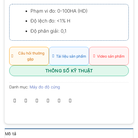
xếp
hạng
Phạm vi đo: 0-100HA (HD)
0.0
5
Độ lệch đo: <1% H
sao
Độ phân giải: 0,1
Câu hỏi thường
Tài liệu sản phẩm
Video sản phẩm
gặp
THÔNG SỐ KỸ THUẬT
Danh mục:
Máy đo độ cứng
Mô tả