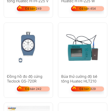
tông Huatec HTH-225 V
Huatec HTH-225 W
Đã bán 249
Đã bán 454
Đồng hồ đo độ cứng
Búa thử cường độ bê
Teclock GS-720R
tông Huatec HLT210
Đã bán 242
Đã bán 329