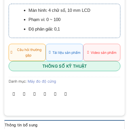
xếp
hạng
Màn hình: 4 chữ số, 10 mm LCD
0.0
5
Phạm vi: 0 ~ 100
sao
Độ phân giải: 0,1
Câu hỏi thường
Tài liệu sản phẩm
Video sản phẩm
gặp
THÔNG SỐ KỸ THUẬT
Danh mục:
Máy đo độ cứng
Thông tin bổ sung