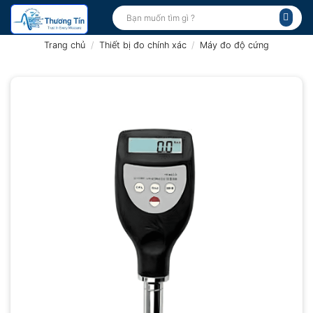
Bỏ
Tìm
kiếm:
qua
nội
Trang chủ
/
Thiết bị đo chính xác
/
Máy đo độ cứng
dung