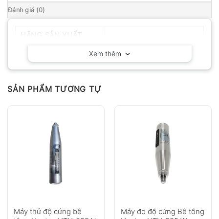
Đánh giá (0)
HÃNG SẢN XUẤT
Huatec – Trung Quốc
Xem thêm
SẢN PHẨM TƯƠNG TỰ
Máy thử độ cứng bê
Máy đo độ cứng Bê tông