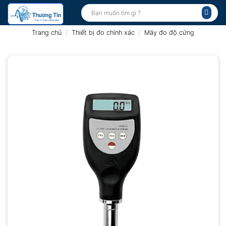
Bỏ
Tìm
kiếm:
qua
nội
Trang chủ
/
Thiết bị đo chính xác
/
Máy đo độ cứng
dung