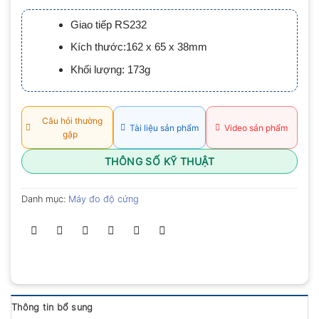
xếp
hạng
Giao tiếp RS232
0.0
5
Kích thước:162 x 65 x 38mm
sao
Khối lượng: 173g
Câu hỏi thường
Tài liệu sản phẩm
Video sản phẩm
gặp
THÔNG SỐ KỸ THUẬT
Danh mục:
Máy đo độ cứng
Thông tin bổ sung