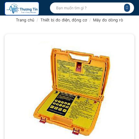
Bỏ
Tìm
kiếm:
qua
nội
Trang chủ
/
Thiết bị đo điện, động cơ
/
Máy đo dòng rò
dung