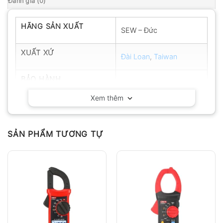
Đánh giá (0)
HÃNG SẢN XUẤT
SEW – Đức
XUẤT XỨ
Đài Loan
,
Taiwan
BẢO HÀNH
12 tháng
Xem thêm
SẢN PHẨM TƯƠNG TỰ