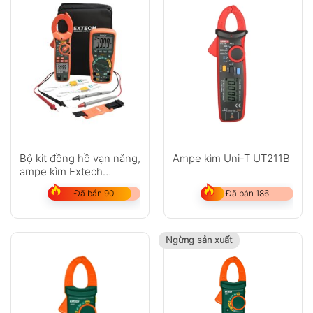
Bộ kit đồng hồ vạn năng,
Ampe kìm Uni-T UT211B
ampe kìm Extech
MA620-K
Đã bán 90
Đã bán 186
Ngừng sản xuất