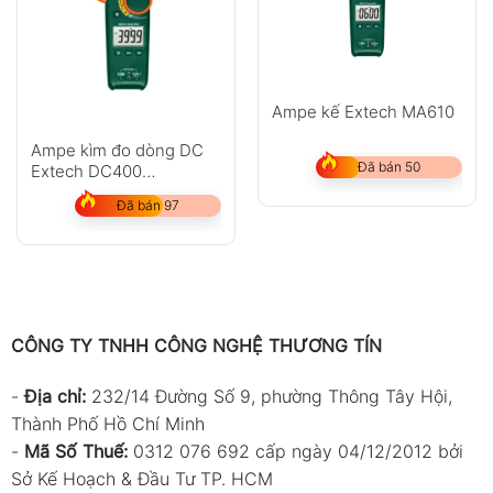
Ampe kế Extech MA610
Ampe kìm đo dòng DC
Đã bán 50
Extech DC400
(40/400A)
Đã bán 97
CÔNG TY TNHH CÔNG NGHỆ THƯƠNG TÍN
-
Địa chỉ:
232/14 Đường Số 9, phường Thông Tây Hội,
Thành Phố Hồ Chí Minh
-
Mã Số Thuế:
0312 076 692 cấp ngày 04/12/2012 bởi
Sở Kế Hoạch & Đầu Tư TP. HCM