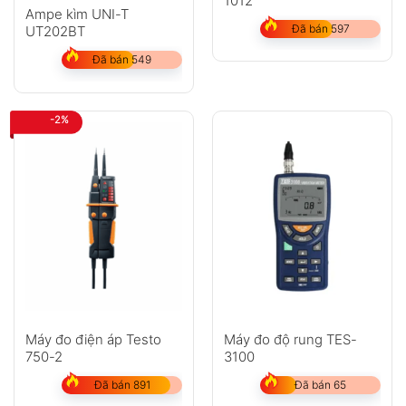
1012
Ampe kìm UNI-T
Đã bán 597
UT202BT
Đã bán 549
-2%
Máy đo điện áp Testo
Máy đo độ rung TES-
750-2
3100
Đã bán 891
Đã bán 65