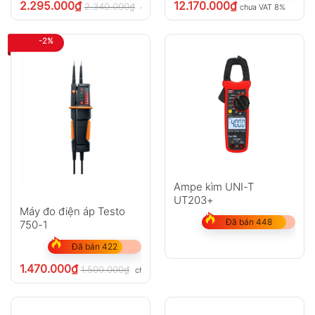
2.295.000
₫
12.170.000
₫
2.340.000
₫
chưa VAT 8%
chưa VAT 8%
-2%
Ampe kìm UNI-T
UT203+
Máy đo điện áp Testo
Đã bán 448
750-1
Đã bán 422
1.470.000
₫
1.500.000
₫
chưa VAT 8%