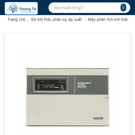
Bỏ
Tìm
kiếm:
qua
nội
Trang chủ
/
Đo khí thải, phát xạ, áp suất
/
Máy phân tích khí thải
dung