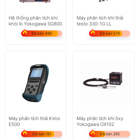
Anh
Chị
Hệ thống phân tích khí
Máy phân tích khí thải
khói lò Yokogawa SG800
testo 330-1G LL
Đã bán 490
Đã bán 578
GỬI
Không có bình luận nào
Máy phân tích thải Kimo
Máy phân tích khí ôxy
E500
Yokogawa OX102
Đã bán 181
Đã bán 265