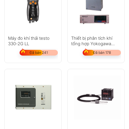
Máy đo khí thải testo
Thiết bị phân tích khí
330-2G LL
tổng hợp Yokogawa
IR100
Đã bán 241
Đã bán 178