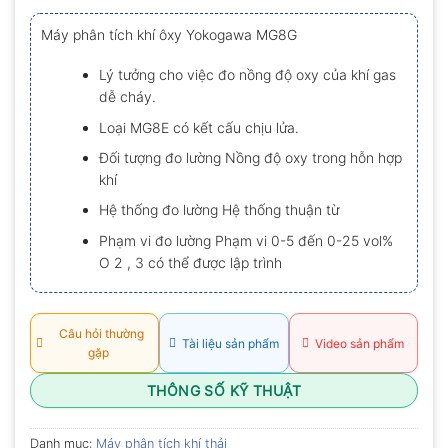
xếp
hạng
Máy phân tích khí ôxy Yokogawa MG8G
0.0
5
sao
Lý tưởng cho việc đo nồng độ oxy của khí gas
dễ cháy.
Loại MG8E có kết cấu chịu lửa.
Đối tượng đo lường Nồng độ oxy trong hỗn hợp
khí
Hệ thống đo lường Hệ thống thuận từ
Phạm vi đo lường Phạm vi 0-5 đến 0-25 vol%
O 2 , 3 có thể được lập trình
Câu hỏi thường
Tài liệu sản phẩm
Video sản phẩm
gặp
THÔNG SỐ KỸ THUẬT
Danh mục:
Máy phân tích khí thải