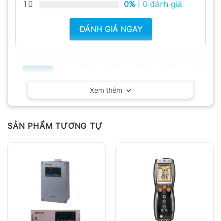
1
0%
| 0 đánh giá
ĐÁNH GIÁ NGAY
Tất cả
5
4
3
2
1
Xem thêm
Có video
Có ảnh
Chưa có đánh giá nào.
SẢN PHẨM TƯƠNG TỰ
Hỏi đáp